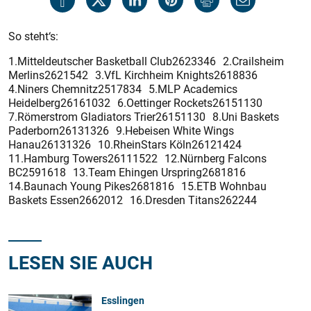
So steht‘s:
1.Mitteldeutscher Basketball Club2623346 2.Crailsheim
Merlins2621542 3.VfL Kirchheim Knights2618836
4.Niners Chemnitz2517834 5.MLP Academics
Heidelberg26161032 6.Oettinger Rockets26151130
7.Römerstrom Gladiators Trier26151130 8.Uni Baskets
Paderborn26131326 9.Hebeisen White Wings
Hanau26131326 10.RheinStars Köln26121424
11.Hamburg Towers26111522 12.Nürnberg Falcons
BC2591618 13.Team Ehingen Urspring2681816
14.Baunach Young Pikes2681816 15.ETB Wohnbau
Baskets Essen2662012 16.Dresden Titans262244
LESEN SIE AUCH
Esslingen