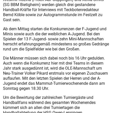
(SG BBM Bietigheim) werden gleich drei gestandene
Handball-Kräfte für Interviews mit Teckbotenredakteur
Bernd Köble sowie zur Autogrammstunde im Festzelt zu
Gast sein.
Ab dem Mittag starten die Konkurrenzen der F-Jugend und
Minis sowie auch die der weiblichen A-Jugend. Bei den
Spielen der 13 F-Jugend- sowie zehn Mini-Mannschaften
herrscht erfahrungsgemäß mindestens so großes Gedränge
rund um die Spielfelder wie bei den Großen.
Die Männer müssen sich dabei noch bis 16 Uhr gedulden.
Auch wenn die Konkurrenz hier mit drei Teams in diesem
Jahr stark ausgedünnt ist, wird die OLE-Mannschaft um
Neu-Trainer Volker Pikard erstmals vor eigenen Zuschauern
auflaufen. Mit den letzten Spielen der Herren und der A-
Jugend endet das Mammut-Turnierwochenende dann am
Sonntag gegen 18.30 Uhr.
Um die Bewirtung der zahlreichen Turniergäs­te und
Handballfans während des gesamten Wochenendes
kümmert sich an allen drei Turniertagen die
Handballabteilung der HSG Owen-Lenningen.