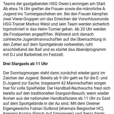
Teams der gastgebenden HSG Owen-Lenningen am Start.
Ab etwa 16 Uhr greifen die Frauen sowie die männliche A-
Jugend ins Turniergeschehen ein. Bei den Frauen kämpfen
zwei Vierer-Gruppen um das Erreichen der Vorschlussrunde.
HSG-Trainer Markus Weisl und sein Team werden sicherlich
topmotiviert in das Heim-Turnier gehen. Ab 20 Uhr werden
die Finalpartien angepfiffen. Während sich danach
zahlreiche Jugendmannschaften auf die Übernachtung in
den Zelten auf dem Sportgelände vorbereiten, ruht
anschließend der Ball und es startet das Abendprogramm
mit DJ und Barbetrieb im Festzelt.
Drei Stargasts ab 11 Uhr
Der Sonntagmorgen steht dann zunächst wieder ganz im
Zeichen der Jugend. Bereits ab 9 Uhr geht es für die E- und
D-Jugend zur Sache. Insgesamt 42 Mannschaften sorgen
hier für volle Spielfelder. Der Handball-Nachwuchs freut sich
bereits auf den traditionellen Stargast-Besuch, wenn wieder
Ikonen aus der nationalen Handballszene ab 11 Uhr zu Gast
auf dem Sportgelände in der Au sind. Mit dem Owener
Eigengewächs Fabian Gutbrod (ehemals Bergischer HC),
Kresimir Kozina (Frisch Auf Göppingen) und Xenia Smits