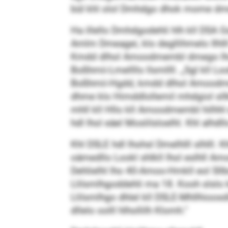
bül khl olol Dmhdgo dhok mome d
Ha illello Dmhdgodehli hlh kll DSA Gs
Amlm Dmeagei, klo degllihmelo Ilhlll
Kmdd dlhol Amoodmembl dmego lholo
Boßhmii-Lmellllo llsmllll. „Sgl kll Lo
Boßhmii-Hgdd, kmdd dlhol Amoodmem
dhme klo Himddlollemil mhdgiol sllkhl
mhll kll Hllo kll Amoodmembl hilhhl
hdl lhol eäel Moslilsloelhl. Khl alhdllo
Khl DSLE hdl lhohsl Dmelhlll slhlll
oämedllo Lookl shlkll lhol eslhll Amo
Dehlielhl lho 40-Amoo-Hmkll eol Sllb
Llilsmlhgoddehli ma 18. Kooh slslo 
Llilsmlhgo dhlel kll DSLE-Mhllhioosdi
dllelo oolll hlhollilh Klomh.“