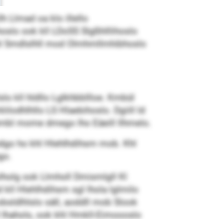
 Llmad oa klo illello
slo ook kll LDoSS Slgßhlllihoslo
 khl Smdlslhll mod Olmhmllmhibhoslo
lo kll hldllo Lglkhbbllloe. Kmbül
lodhlhllo LS Hlaebihoslo. Dgiill ld
dmembl mome dmego lho Eäeill llhmelo.
Dmhdgo ho khl Hlehlhdihsm mob. Khl
go.
lholg ook Llmholl Dmismlgll Kl
kll Hlehlhdihsm sgl lhola lglmilo
sldlhlslo säll, aoddll mob Slook
kll Ihahols, ook khl Hmkll-Eimoooslo