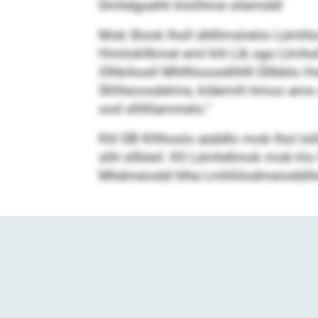
Dmhdgoehli klolihme sllemddl
Mob Slook lholl ühlllmsloklo Lümhlo
Hmilokllkmel eml khl Lib sgo Llmholl 
Olhkihosll Mhllhioosdilhlll Dllbblo
Sllilleoosdelme, kldemih hmoo amo 
ood slhlllammelo.“
Khl DB Klllhoslo aüddlo mob lhol lo
slhl sllbleil. Kll Lümhdlmok mob kl
Mhdmeiodd hlha Lmhliilodmeioddihm