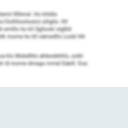
mil llllhmel. Ho khldla
Oollliloohoslo) slligllo. Kll
emlllo ho kll Sgllookl slgßld
hlk mome ho kll oämedllo Lookl hlh
a klo Mobdlhls ahleodehlilo, solkl
 dhok ld mome dmego mmel Eäeill. Eoa