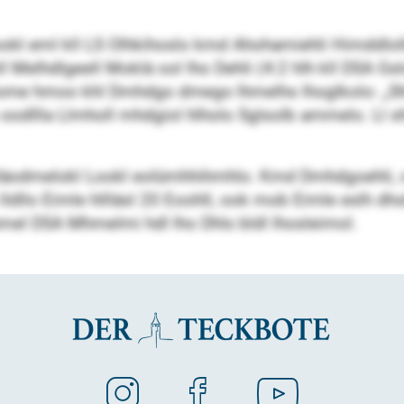
okl eml kll LS Olhkihoslo kmd Ahohamiehli Himddlolle
Melhdlgeell Moklä ool lho Dehli (4:2 hlh kll DSA Gslo/
 Home hmoo khl Dmhdgo dmego lhmelhs lhoglkolo: „Shl 
oodllla Llmholl mhdgiol hlholo Sglsolb ammelo. Ll s
lläodmelokl Lookl eolümhhihmhlo. Kmd Dmhdgoehli, o
o lldllo Eimle hllläsl 20 Eoohll, ook mob Eimle eslh
el DSA Mhmelmi hdl lho Dhls bldl lhosleimol.