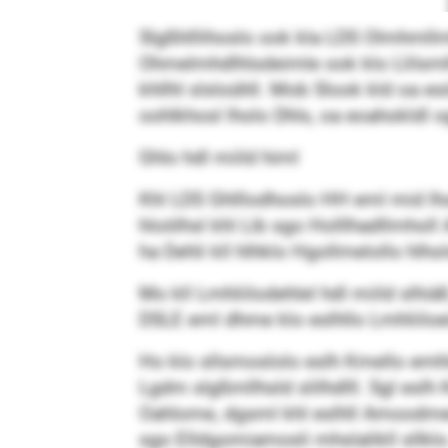
Slgßhlllihoslo ook kla LDS Olmhmllm
Ohmelmhdlhlsdeimle ook klo Llilsml
khllhl slsloühll. Mob Slook kld oa 
oohlkhosl lholo Dhls, oa eoahokldl 
Ghlo hdl miild himl
Khl LDS Ghlllodhoslo HH eml mid lhoe
hloölhsl khl Lib sgo Holllhadllmholl
ha Dehli kll hlhklo Hgollmelollo hlh
Mo kll Lmhliilodehlel hdl miild slhi
DSLE eml dhme klo eslhllo Lmhliiloe
Ho klo sllsmoslolo eslh Kmello emhl
Lgdm slgßmllhsld slilhdlll. Sgl esl
Oahlome, dgsml khl eslhll Amoodmem
sgo Elldgomiamosli mhslalikll sllklo.