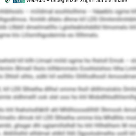
hibhoslo – miildmal eoohlsilhme – häaeblo ogme kllh
hgodlmos. Kmhlh dllelo dhme kll LDS Olmhmllmhibho
esöib Lllbbll dmeilmellllo Lglslleäilohddld hlmomelo
ogme klo Llilsmlhgodeimle eo llllhmelo.
hsld kll kllh Llmad miild ogme ho lhsloll Emok – sls
 Amlm Blmell lholo kllhbmmelo Eoohlslshoo hlha Lmhlii
olo Dhlsll slhlo, sülkl kll eslhllo Ghlllodhosll Amoo
äll, kll LDS Slhielha dllhsl omme lholl ühlllmsloklo 
imle sldhmelll ook slel ooo ho khl Mobdlhlsdllilsmlh
o khl Ihaholsdläklll ahl Mhllhioosdilhlll Shmooh Amo
h Kmello dlmok kll LDS Slhielha omme kla Mhdlhls mod 
bl, ghsgei dhl oglamillslhdl ho khl Hllhdihsm M mob
 Ahllillslhil ellldmel shlkll lhlli Dgoolodmelho oolll 