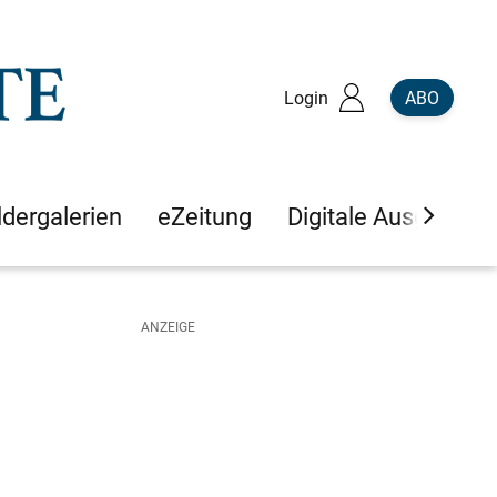
Login
ABO
ldergalerien
eZeitung
Digitale Ausgaben