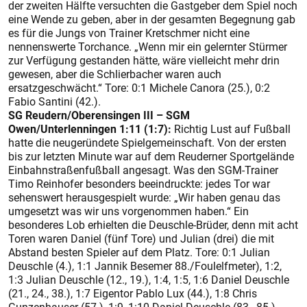
der zweiten Hälfte versuchten die Gastgeber dem Spiel noch
eine Wende zu geben, aber in der gesamten Begegnung gab
es für die Jungs von Trainer Kretschmer nicht eine
nennenswerte Torchance. „Wenn mir ein gelernter Stürmer
zur Verfügung gestanden hätte, wäre vielleicht mehr drin
gewesen, aber die Schlierbacher waren auch
ersatzgeschwächt.“ Tore: 0:1 Michele Canora (25.), 0:2
Fabio Santini (42.).
SG Reudern/Oberensingen III – SGM
Owen/Unterlenningen 1:11 (1:7):
Richtig Lust auf Fußball
hatte die neugeründete Spielgemeinschaft. Von der ersten
bis zur letzten Minute war auf dem Reuderner Sportgelände
Einbahnstraßenfußball angesagt. Was den SGM-Trainer
Timo Reinhofer besonders beeindruckte: jedes Tor war
sehenswert herausgespielt wurde: „Wir haben genau das
umgesetzt was wir uns vorgenommen haben.“ Ein
besonderes Lob erhielten die Deuschle-Brüder, denn mit acht
Toren waren Daniel (fünf Tore) und Julian (drei) die mit
Abstand besten Spieler auf dem Platz. Tore: 0:1 Julian
Deuschle (4.), 1:1 Jannik Besemer 88./Foulelfmeter), 1:2,
1:3 Julian Deuschle (12., 19.), 1:4, 1:5, 1:6 Daniel Deuschle
(21., 24., 38.), 1:7 Eigentor Pablo Lux (44.), 1:8 Chris