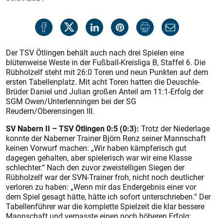
Der TSV Ötlingen behält auch nach drei Spielen eine
blütenweise Weste in der Fußball-Kreisliga B, Staffel 6. Die
Rübholzelf steht mit 26:0 Toren und neun Punkten auf dem
ersten Tabellenplatz. Mit acht Toren hatten die Deuschle-
Brüder Daniel und Julian großen Anteil am 11:1-Erfolg der
SGM Owen/Unterlenningen bei der SG
Reudern/Oberensingen III.
SV Nabern II – TSV Ötlingen 0:5 (0:3):
Trotz der Niederlage
konnte der Naberner Trainer Björn Renz seiner Mannschaft
keinen Vorwurf machen: „Wir haben kämpferisch gut
dagegen gehalten, aber spielerisch war wir eine Klasse
schlechter.“ Nach den zuvor zweistelligen Siegen der
Rübholzelf war der SVN-Trainer froh, nicht noch deutlicher
verloren zu haben: „Wenn mir das Endergebnis einer vor
dem Spiel gesagt hätte, hätte ich sofort unterschrieben.“ Der
Tabellenführer war die komplette Spielzeit die klar bessere
Mannschaft und verpasste einen noch höheren Erfolg: