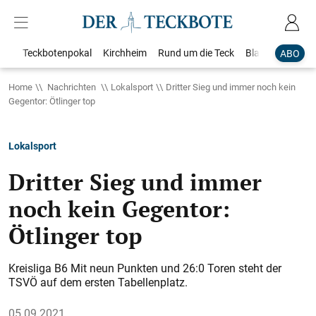
Teckbotenpokal
Kirchheim
Rund um die Teck
Blaulicht
Loka
ABO
Home
Nachrichten
Lokalsport
Dritter Sieg und immer noch kein
Gegentor: Ötlinger top
Lokalsport
Dritter Sieg und immer
noch kein Gegentor:
Ötlinger top
Kreisliga B6 Mit neun Punkten und 26:0 Toren steht der
TSVÖ auf dem ersten Tabellenplatz.
05.09.2021