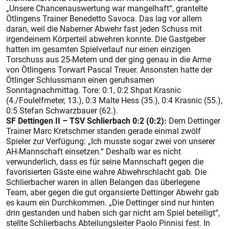
„Unsere Chancenauswertung war mangelhaft“, grantelte
Ötlingens Trainer Benedetto Savoca. Das lag vor allem
daran, weil die Naberner Abwehr fast jeden Schuss mit
irgendeinem Körperteil abwehren konnte. Die Gastgeber
hatten im gesamten Spielverlauf nur einen einzigen
Torschuss aus 25-Metern und der ging genau in die Arme
von Ötlingens Torwart Pascal Treuer. Ansonsten hatte der
Ötlinger Schlussmann einen geruhsamen
Sonntagnachmittag. Tore: 0:1, 0:2 Shpat Krasnic
(4./Foulelfmeter, 13.), 0:3 Malte Hess (35.), 0:4 Krasnic (55.),
0:5 Stefan Schwarzbauer (62.).
SF Dettingen II – TSV Schlierbach 0:2 (0:2):
Dem Dettinger
Trainer Marc Kretschmer standen gerade einmal zwölf
Spieler zur Verfügung: „Ich musste sogar zwei von unserer
AH-Mannschaft einsetzen.“ Deshalb war es nicht
verwunderlich, dass es für seine Mannschaft gegen die
favorisierten Gäste eine wahre Abwehrschlacht gab. Die
Schlierbacher waren in allen Belangen das überlegene
Team, aber gegen die gut organsierte Dettinger Abwehr gab
es kaum ein Durchkommen. „Die Dettinger sind nur hinten
drin gestanden und haben sich gar nicht am Spiel beteiligt“,
stellte Schlierbachs Abteilungsleiter Paolo Pinnisi fest. In