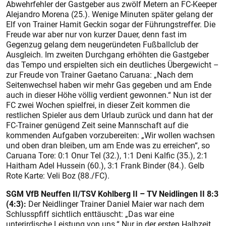
Abwehrfehler der Gastgeber aus zwölf Metern an FC-Keeper
Alejandro Morena (25.). Wenige Minuten später gelang der
Elf von Trainer Hamit Geckin sogar der Führungstreffer. Die
Freude war aber nur von kurzer Dauer, denn fast im
Gegenzug gelang dem neugeründeten Fußballclub der
Ausgleich. Im zweiten Durchgang erhöhten die Gastgeber
das Tempo und erspielten sich ein deutliches Übergewicht –
zur Freude von Trainer Gaetano Caruana: „Nach dem
Seitenwechsel haben wir mehr Gas gegeben und am Ende
auch in dieser Höhe völlig verdient gewonnen.“ Nun ist der
FC zwei Wochen spielfrei, in dieser Zeit kommen die
restlichen Spieler aus dem Urlaub zurück und dann hat der
FC-Trainer genügend Zeit seine Mannschaft auf die
kommenden Aufgaben vorzubereiten: „Wir wollen wachsen
und oben dran bleiben, um am Ende was zu erreichen“, so
Caruana Tore: 0:1 Onur Tel (32.), 1:1 Deni Kalfic (35.), 2:1
Haitham Adel Hussein (60.), 3:1 Frank Binder (84.). Gelb
Rote Karte: Veli Boz (88./FC).
SGM VfB Neuffen II/TSV Kohlberg II – TV Neidlingen II 8:3
(4:3):
Der Neidlinger Trainer Daniel Maier war nach dem
Schlusspfiff sichtlich enttäuscht: „Das war eine
unterirdische Leistung von uns.“ Nur in der ersten Halbzeit