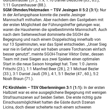
Gunzenhauser (57.), 1:9, 1:10 Daniel Deuschle (83., 85.),
1:11 Gunzenhauser (88.).
SGM Ohmden/Holzmaden – TSV Jesingen II 5:2 (3:1):
Nur
in der Anfangsphase konnte die zweite Jesinger
Mannschaft mithalten. Aber nachdem den Gastgebern mit
der ersten Möglichkeit der Führungstreffer gelungen war,
waren die Hausherren die spielbestimmte Mannschaft. Auch
nach dem Seitenwechsel dominierte die SGOH die
Begegnung und nach einem Doppelschlag innerhalb von
nur 13 Spielminuten, war das Spiel entschieden. „Unser Sieg
war nie in Gefahr und wir haben unsere Torchancen einfach
besser genutzt“, meinte SGOH-Trainer Viktor Oster., dessen
Team mit zwei Siegen aus zwei Spielen einen optimalen
Start in die neue Saison hingelegt hat. Tore: 1:0 Jannis
Fritschi (23.), 1:1 Manfred Beer (28.), 2:1 Michael Bezler
(33.), 3:1 Daniel Jauß (39.), 4:1, 5:1 Bezler (47., 60.), 5:2
Noah Braun (71.).
FC Kirchheim – TSV Oberlenningen 3:1 (1:1):
In der ersten
Halbzeit war es eine ausgeglichene Begegnung mit wenigen
Strafraumszenen auf beiden Seiten. Die erste richtig gute
Einschussmöglichkeit hatten die Gäste durch Dzenan
Licina, doch dieser scheiterte nach einem schweren