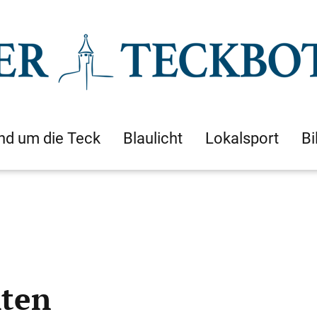
nd um die Teck
Blaulicht
Lokalsport
Bi
hten