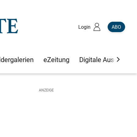
Login
ABO
ldergalerien
eZeitung
Digitale Ausgaben