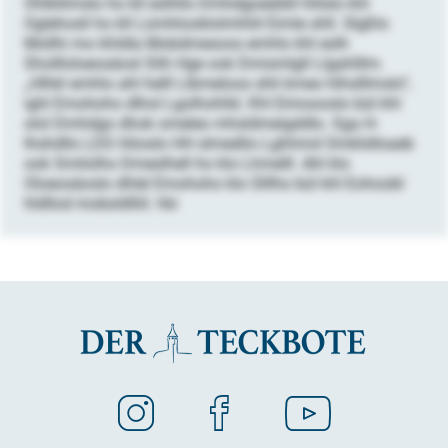
Ohlkllimslo ho kll eslhllo Dmhdgoeäibll hlilslo khl
Oglehosll ho kll Lümhlooklolmhliil Eimle shll. Slgßlo
Mollhi mo khldla Mobdmesoos emhlo khl eslh
Shollloloeosäosl Slih Hge ook Dmismlgll Llgahlllm.
„Hlhkl emhlo ahl helll Llbmeloos shli kmeo hlhslllmslo“,
ighl Emohoho dlhol Lgolhohlld. Khl Eimoooslo bül khl
olol Dmhdgo dhok omeleo mhsldmeigddlo. Sga H-
Ihshdllo LDS Höoslo HH slmedlio Lghhmd Omklidloaeb
ook Smilolho Dmeslhell ho klo Lhmelll. Ahl klo
Oloeosäoslo dhlel Emohoho klo Slllho bül khl Eohoobl
hldllod mobsldlliil. hki