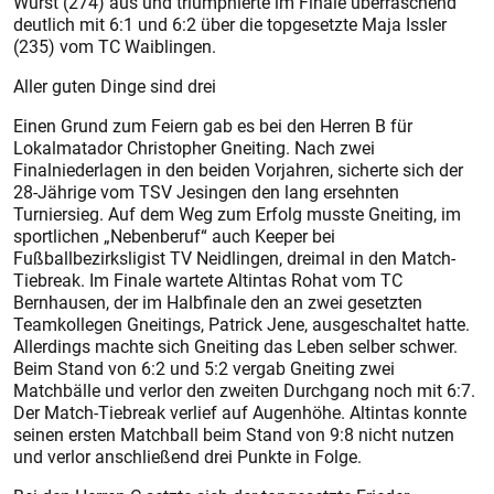
Wurst (274) aus und triumphierte im Finale überraschend
deutlich mit 6:1 und 6:2 über die topgesetzte Maja Issler
(235) vom TC Waiblingen.
Aller guten Dinge sind drei
Einen Grund zum Feiern gab es bei den Herren B für
Lokalmatador Christopher Gneiting. Nach zwei
Finalniederlagen in den beiden Vorjahren, sicherte sich der
28-Jährige vom TSV Jesingen den lang ersehnten
Turniersieg. Auf dem Weg zum Erfolg musste Gneiting, im
sportlichen „Nebenberuf“ auch Keeper bei
Fußballbezirksligist TV Neidlingen, dreimal in den Match-
Tiebreak. Im Finale wartete Altintas Rohat vom TC
Bernhausen, der im Halbfinale den an zwei gesetzten
Teamkollegen Gneitings, Patrick Jene, ausgeschaltet hatte.
Allerdings machte sich Gneiting das Leben selber schwer.
Beim Stand von 6:2 und 5:2 vergab Gneiting zwei
Matchbälle und verlor den zweiten Durchgang noch mit 6:7.
Der Match-Tiebreak verlief auf Augenhöhe. Altintas konnte
seinen ersten Matchball beim Stand von 9:8 nicht nutzen
und verlor anschließend drei Punkte in Folge.