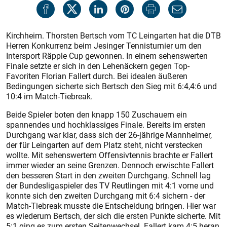
Kirchheim. Thorsten Bertsch vom TC Leingarten hat die DTB
Herren Konkurrenz beim Jesinger Tennisturnier um den
Intersport Räpple Cup gewonnen. In einem sehenswerten
Finale setzte er sich in den Lehenäckern gegen Top-
Favoriten Florian Fallert durch. Bei idealen äußeren
Bedingungen sicherte sich Bertsch den Sieg mit 6:4,4:6 und
10:4 im Match-Tiebreak.
Beide Spieler boten den knapp 150 Zuschauern ein
spannendes und hochklassiges Finale. Bereits im ersten
Durchgang war klar, dass sich der 26-jährige Mannheimer,
der für Leingarten auf dem Platz steht, nicht verstecken
wollte. Mit sehenswertem Offensivtennis brachte er Fallert
immer wieder an seine Grenzen. Dennoch erwischte Fallert
den besseren Start in den zweiten Durchgang. Schnell lag
der Bundesligaspieler des TV Reutlingen mit 4:1 vorne und
konnte sich den zweiten Durchgang mit 6:4 sichern - der
Match-Tiebreak musste die Entscheidung bringen. Hier war
es wiederum Bertsch, der sich die ersten Punkte sicherte. Mit
5:1 ging es zum ersten Seitenwechsel. Fallert kam 4:5 heran,