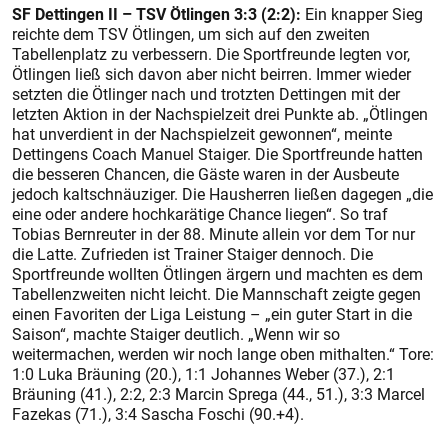
SF Dettingen II – TSV Ötlingen 3:3 (2:2):
Ein knapper Sieg
reichte dem TSV Ötlingen, um sich auf den zweiten
Tabellenplatz zu verbessern. Die Sportfreunde legten vor,
Ötlingen ließ sich davon aber nicht beirren. Immer wieder
setzten die Ötlinger nach und trotzten Dettingen mit der
letzten Aktion in der Nachspielzeit drei Punkte ab. „Ötlingen
hat unverdient in der Nachspielzeit gewonnen“, meinte
Dettingens Coach Manuel Staiger. Die Sportfreunde hatten
die besseren Chancen, die Gäste waren in der Ausbeute
jedoch kaltschnäuziger. Die Hausherren ließen dagegen „die
eine oder andere hochkarätige Chance liegen“. So traf
Tobias Bernreuter in der 88. Minute allein vor dem Tor nur
die Latte. Zufrieden ist Trainer Staiger dennoch. Die
Sportfreunde wollten Ötlingen ärgern und machten es dem
Tabellenzweiten nicht leicht. Die Mannschaft zeigte gegen
einen Favoriten der Liga Leistung – „ein guter Start in die
Saison“, machte Staiger deutlich. „Wenn wir so
weitermachen, werden wir noch lange oben mithalten.“ Tore:
1:0 Luka Bräuning (20.), 1:1 Johannes Weber (37.), 2:1
Bräuning (41.), 2:2, 2:3 Marcin Sprega (44., 51.), 3:3 Marcel
Fazekas (71.), 3:4 Sascha Foschi (90.+4).