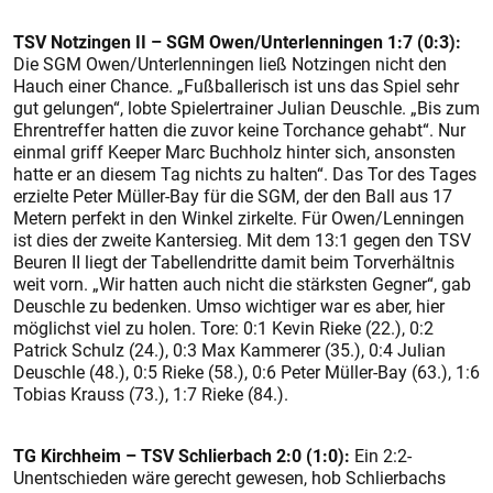
TSV Notzingen II – SGM Owen/Unterlenningen 1:7 (0:3):
Die SGM Owen/Unterlenningen ließ Notzingen nicht den
Hauch einer Chance. „Fußballerisch ist uns das Spiel sehr
gut gelungen“, lobte Spielertrainer Julian Deuschle. „Bis zum
Ehrentreffer hatten die zuvor keine Torchance gehabt“. Nur
einmal griff Keeper Marc Buchholz hinter sich, ansonsten
hatte er an diesem Tag nichts zu halten“. Das Tor des Tages
erzielte Peter Müller-Bay für die SGM, der den Ball aus 17
Metern perfekt in den Winkel zirkelte. Für Owen/Lenningen
ist dies der zweite Kantersieg. Mit dem 13:1 gegen den TSV
Beuren II liegt der Tabellendritte damit beim Torverhältnis
weit vorn. „Wir hatten auch nicht die stärksten Gegner“, gab
Deuschle zu bedenken. Umso wichtiger war es aber, hier
möglichst viel zu holen. Tore: 0:1 Kevin Rieke (22.), 0:2
Patrick Schulz (24.), 0:3 Max Kammerer (35.), 0:4 Julian
Deuschle (48.), 0:5 Rieke (58.), 0:6 Peter Müller-Bay (63.), 1:6
Tobias Krauss (73.), 1:7 Rieke (84.).
TG Kirchheim – TSV Schlier
bach 2:0 (1:0):
Ein 2:2-
Unentschieden wäre gerecht gewesen, hob Schlierbachs