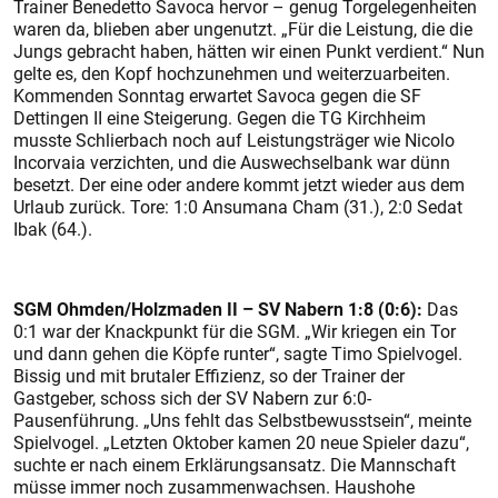
Trainer Benedetto Savoca hervor – genug Torgelegenheiten
waren da, blieben aber ungenutzt. „Für die Leistung, die die
Jungs gebracht haben, hätten wir einen Punkt verdient.“ Nun
gelte es, den Kopf hochzunehmen und weiterzuarbeiten.
Kommenden Sonntag erwartet Savoca gegen die SF
Dettingen II eine Steigerung. Gegen die TG Kirchheim
musste Schlierbach noch auf Leistungsträger wie Nicolo
Incorvaia verzichten, und die Auswechselbank war dünn
besetzt. Der eine oder andere kommt jetzt wieder aus dem
Urlaub zurück. Tore: 1:0 Ansumana Cham (31.), 2:0 Sedat
Ibak (64.).
SGM Ohmden/Holzmaden II – SV Nabern 1:8 (0:6):
Das
0:1 war der Knackpunkt für die SGM. „Wir kriegen ein Tor
und dann gehen die Köpfe runter“, sagte Timo Spielvogel.
Bissig und mit brutaler Effizienz, so der Trainer der
Gastgeber, schoss sich der SV Nabern zur 6:0-
Pausenführung. „Uns fehlt das Selbstbewusstsein“, meinte
Spielvogel. „Letzten Oktober kamen 20 neue Spieler dazu“,
suchte er nach einem Erklärungsansatz. Die Mannschaft
müsse immer noch zusammenwachsen. Haushohe