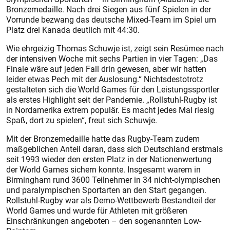
Bronzemedaille. Nach drei Siegen aus fünf Spielen in der
Vorrunde bezwang das deutsche Mixed-Team im Spiel um
Platz drei Kanada deutlich mit 44:30.
Wie ehrgeizig Thomas Schuwje ist, zeigt sein Resümee nach
der intensiven Woche mit sechs Partien in vier Tagen: „Das
Finale wäre auf jeden Fall drin gewesen, aber wir hatten
leider etwas Pech mit der Auslosung.“ Nichtsdestotrotz
gestalteten sich die World Games für den Leistungssportler
als erstes Highlight seit der Pandemie. „Rollstuhl-Rugby ist
in Nordamerika extrem populär. Es macht jedes Mal riesig
Spaß, dort zu spielen“, freut sich Schuwje.
Mit der Bronzemedaille hatte das Rugby-Team zudem
maßgeblichen Anteil daran, dass sich Deutschland erstmals
seit 1993 wieder den ersten Platz in der Nationenwertung
der World Games sichern konnte. Insgesamt warem in
Birmingham rund 3600 Teilnehmer in 34 nicht-olympischen
und paralympischen Sportarten an den Start gegangen.
Rollstuhl-Rugby war als Demo-Wettbewerb Bestandteil der
World Games und wurde für Athleten mit größeren
Einschränkungen angeboten – den sogenannten Low-