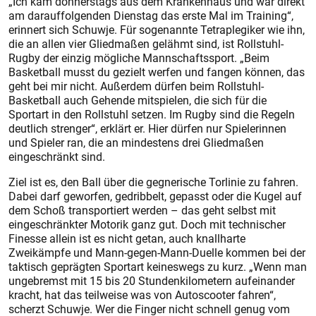
„Ich kam donnerstags aus dem Krankenhaus und war direkt
am darauffolgenden Dienstag das erste Mal im Training“,
erinnert sich Schuwje. Für sogenannte Tet­raplegiker wie ihn,
die an allen vier Gliedmaßen gelähmt sind, ist Rollstuhl-
Rugby der einzig mögliche Mannschaftssport. „Beim
Basketball musst du gezielt werfen und fangen können, das
geht bei mir nicht. Außerdem dürfen beim Rollstuhl-
Basketball auch Gehende mitspielen, die sich für die
Sportart in den Rollstuhl setzen. Im Rugby sind die Regeln
deutlich strenger“, erklärt er. Hier dürfen nur Spielerinnen
und Spieler ran, die an mindestens drei Gliedmaßen
eingeschränkt sind.
Ziel ist es, den Ball über die gegnerische Torlinie zu fahren.
Dabei darf geworfen, gedribbelt, gepasst oder die Kugel auf
dem Schoß transportiert werden – das geht selbst mit
eingeschränkter Motorik ganz gut. Doch mit technischer
Finesse allein ist es nicht getan, auch knallharte
Zweikämpfe und Mann-gegen-Mann-Duelle kommen bei der
taktisch geprägten Sportart keineswegs zu kurz. „Wenn man
ungebremst mit 15 bis 20 Stundenkilometern aufeinander
kracht, hat das teilweise was von Autoscooter fahren“,
scherzt Schuwje. Wer die Finger nicht schnell genug vom