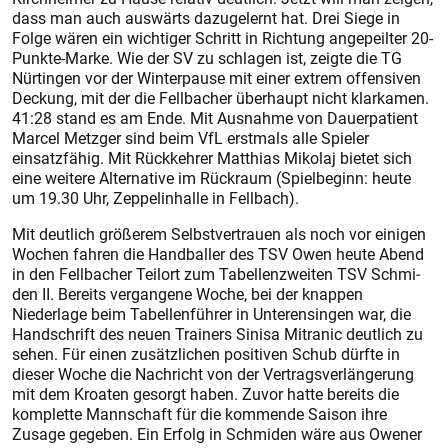
dass man auch auswärts dazugelernt hat. Drei Siege in
Folge wären ein wichtiger Schritt in Richtung angepeilter 20-
Punkte-Marke. Wie der SV zu schlagen ist, zeigte die TG
Nürtingen vor der Winterpause mit einer ex­trem offensiven
Deckung, mit der die Fellbacher überhaupt nicht klarkamen.
41:28 stand es am Ende. Mit Ausnahme von Dauerpatient
Marcel Metzger sind beim VfL erstmals alle Spieler
einsatzfähig. Mit Rückkehrer Matthias Mikolaj bietet sich
eine weitere Alternative im Rückraum (Spielbeginn: heute
um 19.30 Uhr, Zeppelinhalle in Fellbach).
Mit deutlich größerem Selbstvertrauen als noch vor einigen
Wochen fahren die Handballer des TSV Owen heute Abend
in den Fellbacher Teilort zum Tabellenzweiten TSV Schmi­
den II. Bereits vergangene Woche, bei der knappen
Niederlage beim Tabellenführer in Unterensingen war, die
Handschrift des neuen Trainers Sinisa Mitranic deutlich zu
sehen. Für einen zusätzlichen positiven Schub dürfte in
dieser Woche die Nachricht von der Vertragsverlängerung
mit dem Kroaten gesorgt haben. Zuvor hatte bereits die
komplette Mannschaft für die kommende Saison ihre
Zusage gegeben. Ein Erfolg in Schmiden wäre aus Owener