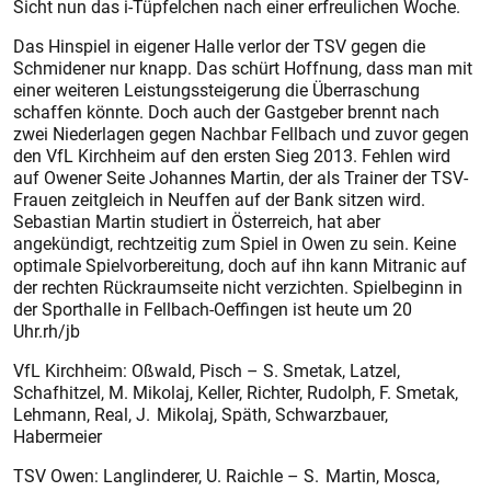
Sicht nun das i-Tüpfelchen nach einer erfreulichen Woche.
Das Hinspiel in eigener Halle verlor der TSV gegen die
Schmidener nur knapp. Das schürt Hoffnung, dass man mit
einer weiteren Leistungssteigerung die Überraschung
schaffen könnte. Doch auch der Gastgeber brennt nach
zwei Niederlagen gegen Nachbar Fellbach und zuvor gegen
den VfL Kirchheim auf den ersten Sieg 2013. Fehlen wird
auf Owener Seite Johannes Martin, der als Trainer der TSV-
Frauen zeitgleich in Neuffen auf der Bank sitzen wird.
Sebastian Martin studiert in Österreich, hat aber
angekündigt, rechtzeitig zum Spiel in Owen zu sein. Keine
optimale Spielvorbereitung, doch auf ihn kann Mitranic auf
der rechten Rückraumseite nicht verzichten. Spielbeginn in
der Sporthalle in Fellbach-Oeffingen ist heute um 20
Uhr.rh/jb
VfL Kirchheim: Oßwald, Pisch – S. Smetak, Latzel,
Schafhitzel, M. Mikolaj, Keller, Richter, Rudolph, F. Smetak,
Lehmann, Real, J. Mikolaj, Späth, Schwarzbauer,
Habermeier
TSV Owen: Langlinderer, U. Raichle – S. Martin, Mosca,