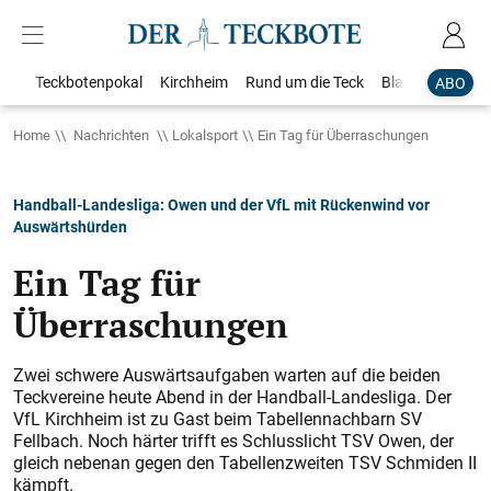
Teckbotenpokal
Kirchheim
Rund um die Teck
Blaulicht
Loka
ABO
Home
Nachrichten
Lokalsport
Ein Tag für Überraschungen
Handball-Landesliga: Owen und der VfL mit Rückenwind vor
Auswärtshürden
Ein Tag für
Überraschungen
Zwei schwere Auswärtsaufgaben warten auf die beiden
Teckvereine heute Abend in der Handball-Landesliga. Der
VfL Kirchheim ist zu Gast beim Tabellennachbarn SV
Fellbach. Noch härter trifft es Schlusslicht TSV Owen, der
gleich nebenan gegen den Tabellenzweiten TSV Schmiden II
kämpft.