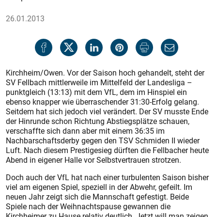
26.01.2013
Kirchheim/Owen. Vor der Saison hoch gehandelt, steht der
SV Fellbach mittlerweile im Mittelfeld der Landesliga –
punktgleich (13:13) mit dem VfL, dem im Hinspiel ein
ebenso knapper wie überraschender 31:30-Erfolg gelang.
Seitdem hat sich jedoch viel verändert. Der SV musste Ende
der Hinrunde schon Richtung Abstiegsplätze schauen,
verschaffte sich dann aber mit einem 36:35 im
Nachbarschaftsderby gegen den TSV Schmi­den II wieder
Luft. Nach diesem Prestigesieg dürften die Fellbacher heute
Abend in eigener Halle vor Selbstvertrauen strotzen.
Doch auch der VfL hat nach einer turbulenten Saison bisher
viel am eigenen Spiel, speziell in der Abwehr, gefeilt. Im
neuen Jahr zeigt sich die Mannschaft gefestigt. Beide
Spiele nach der Weihnachtspause gewannen die
Kirchheimer zu Hause relativ deutlich. Jetzt will man zeigen,