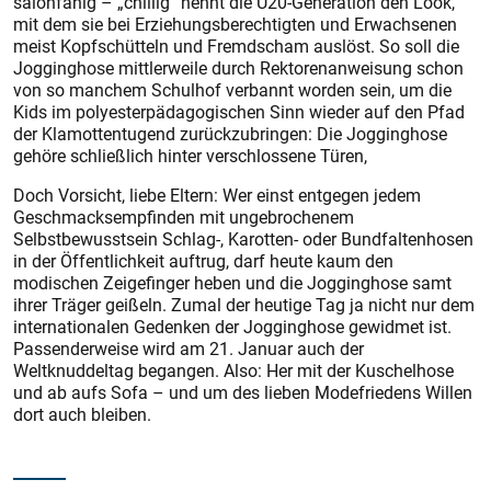
salonfähig – „chillig“ nennt die U20-Generation den Look,
mit dem sie bei Erziehungsberechtigten und Erwachsenen
meist Kopfschütteln und Fremdscham auslöst. So soll die
Jogginghose mittlerweile durch Rektorenanweisung schon
von so manchem Schulhof verbannt worden sein, um die
Kids im polyesterpädagogischen Sinn wieder auf den Pfad
der Klamottentugend zurückzubringen: Die Jogginghose
gehöre schließlich hinter verschlossene Türen,
Doch Vorsicht, liebe Eltern: Wer einst entgegen jedem
Geschmacksempfinden mit ungebrochenem
Selbstbewusstsein Schlag-, Karotten- oder Bundfaltenhosen
in der Öffentlichkeit auftrug, darf heute kaum den
modischen Zeigefinger heben und die Jogginghose samt
ihrer Träger geißeln. Zumal der heutige Tag ja nicht nur dem
internationalen Gedenken der Jogginghose gewidmet ist.
Passenderweise wird am 21. Januar auch der
Weltknuddeltag begangen. Also: Her mit der Kuschelhose
und ab aufs Sofa – und um des lieben Modefriedens Willen
dort auch bleiben.