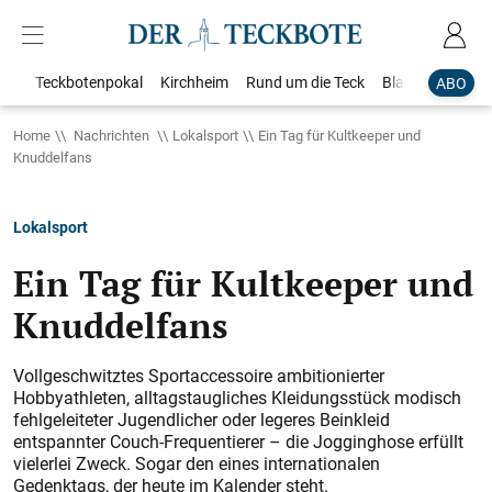
Teckbotenpokal
Kirchheim
Rund um die Teck
Blaulicht
Loka
ABO
Home
Nachrichten
Lokalsport
Ein Tag für Kultkeeper und
Knuddelfans
Lokalsport
Ein Tag für Kultkeeper und
Knuddelfans
Vollgeschwitztes Sportaccessoire ambitionierter
Hobbyathleten, alltagstaugliches Kleidungsstück modisch
fehlgeleiteter Jugendlicher oder legeres Beinkleid
entspannter Couch-Frequentierer – die Jogginghose erfüllt
vielerlei Zweck. Sogar den eines internationalen
Gedenktags, der heute im Kalender steht.