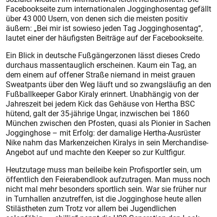
Facebookseite zum internationalen Jogginghosentag gefällt
über 43 000 Usern, von denen sich die meisten positiv
äußern: „Bei mir ist sowieso jeden Tag Jogginghosentag“,
lautet einer der häufigsten Beiträge auf der Facebookseite.
Ein Blick in deutsche Fußgängerzonen lässt dieses Credo
durchaus massentauglich erscheinen. Kaum ein Tag, an
dem einem auf offener Straße niemand in meist grauen
Sweat­pants über den Weg läuft und so zwangsläufig an den
Fußballkeeper Gabor Kiraly erinnert. Unabhängig von der
Jahreszeit bei jedem Kick das Gehäuse von Hertha BSC
hütend, galt der 35-jährige Ungar, inzwischen bei 1860
München zwischen den Pfosten, quasi als Pionier in Sachen
Jogginghose – mit Erfolg: der damalige Hertha-Ausrüster
Nike nahm das Markenzeichen Kiralys in sein Merchandise-
Angebot auf und machte den Keeper so zur Kultfigur.
Heutzutage muss man beileibe kein Profisportler sein, um
öffentlich den Feierabendlook aufzutragen. Man muss noch
nicht mal mehr besonders sportlich sein. War sie früher nur
in Turnhallen anzutreffen, ist die Jogginghose heute allen
Stilästheten zum Trotz vor allem bei Jugendlichen