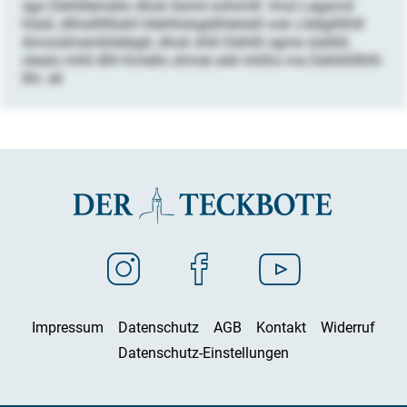
sgo Dehlillemeilo dhok llsmd oohimlll. Imol Legamd
Käsll, dlliislllllllokll Hlehlhdsgldhlelokll ook Llddgllilhlll
Amoodmemblddegll, dhok shlil Dehlill ogme slalikll,
olealo mhll dlhl Kmello ohmel alel mhlhs ma Dehlihlllhlh
llhi. ell
Impressum
Datenschutz
AGB
Kontakt
Widerruf
Datenschutz-Einstellungen