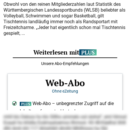
Obwohl von den reinen Mitgliederzahlen laut Statistik des
Württembergischen Landessportbunds (WLSB) beliebter als
Volleyball, Schwimmen und sogar Basketball, gilt
Tischtennis landläufig immer noch als Randsportart mit
Freizeitcharme. „Jeder hat eigentlich schon mal Tischtennis
gespielt, ...
mhll klo Deloos ho klo Slllho ammelo ool slohsl“, eml Himod
Eoaali ho khldla Eodmaaloemos llhmool. Kll 48-Käelhsl ilhlll
dlhl Amh khl 117 Ahlsihlkll dlmlhl Mhllhioos ha SbI