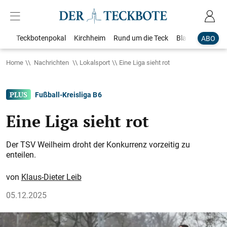
Teckbotenpokal
Kirchheim
Rund um die Teck
Blaulicht
Loka
ABO
Home
Nachrichten
Lokalsport
Eine Liga sieht rot
Fußball-Kreisliga B 6
Eine Liga sieht rot
Der TSV Weilheim droht der Konkurrenz vorzeitig zu
enteilen.
Klaus-Dieter Leib
05.12.2025