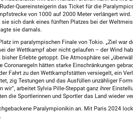
Ruder-Quereinsteigerin das Ticket für die Paralympics 
ampfstrecke von 1000 auf 2000 Meter verlängert wird.
t sie sich dank eines fünften Platzes bei der Weltmei
sagte sie damals.
atz im paralympischen Finale von Tokio. „Ziel war der
l sei der Wettkampf aber nicht gelaufen – der Wind h
 bisher Erlebte getoppt. Die Atmosphäre sei „überwält
te Coronaregeln hätten starke Einschränkungen gebrac
 der Fahrt zu den Wettkampfstätten versiegelt, ein V
ttet, zig Testungen und das Ausfüllen unzähliger For
 wir“, arbeitet Sylvia Pille-Steppat ganz ihrer Einstel
 die Sportlerinnen und Sportler das Land wieder ve
rischgebackene Paralympionikin an. Mit Paris 2024 lock
.