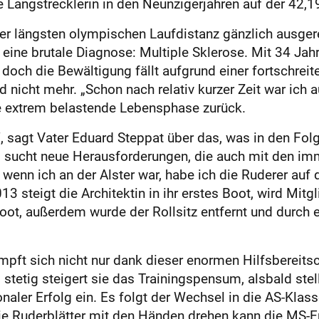
ie Langstrecklerin in den Neunzigerjahren auf der 42,1
der längsten olympischen Laufdistanz gänzlich ausge
 eine brutale Diagnose: Multiple Sklerose. Mit 34 Jahr
och die Bewältigung fällt aufgrund einer fortschre
 nicht mehr. „Schon nach relativ kurzer Zeit war ich 
se extrem belastende Lebensphase zurück.
 sagt Vater Eduard Steppat über das, was in den Folge
en, sucht neue Herausforderungen, die auch mit den i
wenn ich an der Alster war, habe ich die Ruderer auf
13 steigt die Architektin in ihr erstes Boot, wird Mit
Boot, außerdem wurde der Rollsitz entfernt und durch e
mpft sich nicht nur dank dieser enormen Hilfsbereitsc
 stetig steigert sie das Trainingspensum, alsbald stel
onaler Erfolg ein. Es folgt der Wechsel in die AS-Klas
e Ruderblätter mit den Händen drehen kann die MS-Erk