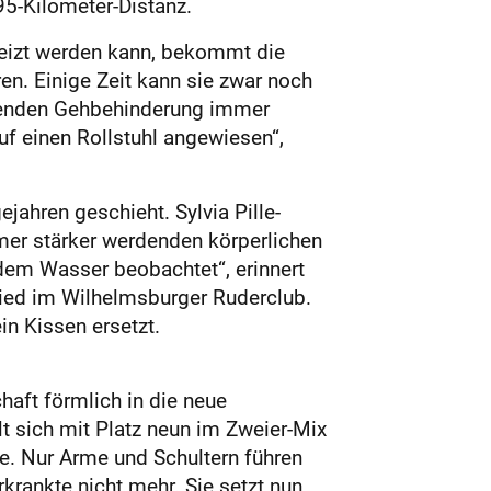
95-Kilometer-Distanz.
reizt werden kann, bekommt die
en. Einige Zeit kann sie zwar noch
itenden Gehbehinderung immer
auf einen Rollstuhl angewiesen“,
jahren geschieht. Sylvia Pille-
mmer stärker werdenden körperlichen
 dem Wasser beobachtet“, erinnert
glied im Wilhelmsburger Ruderclub.
in Kissen ersetzt.
haft förmlich in die neue
lt sich mit Platz neun im Zweier-Mix
se. Nur Arme und Schultern führen
rankte nicht mehr. Sie setzt nun