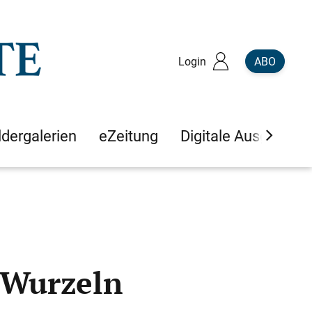
Login
ABO
ldergalerien
eZeitung
Digitale Ausgaben
 Wurzeln