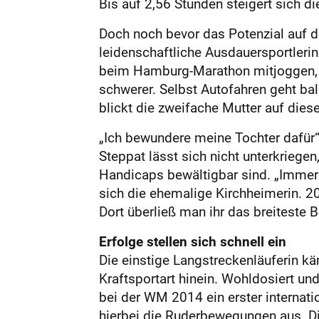
Bis auf 2,56 Stunden steigert sich d
Doch noch bevor das Potenzial auf 
leidenschaftliche Ausdauersportlerin
beim Hamburg-Marathon mitjoggen, d
schwerer. Selbst Autofahren geht bald
blickt die zweifache Mutter auf die
„Ich bewundere meine Tochter dafür“,
Steppat lässt sich nicht unterkrieg
Handicaps bewältigbar sind. „Immer 
sich die ehemalige Kirchheimerin. 20
Dort überließ man ihr das breiteste 
Erfolge stellen sich schnell ein
Die einstige Langstreckenläuferin kä
Kraftsportart hinein. Wohldosiert und
bei der WM 2014 ein erster internati
hierbei die Ruderbewegungen aus. Di