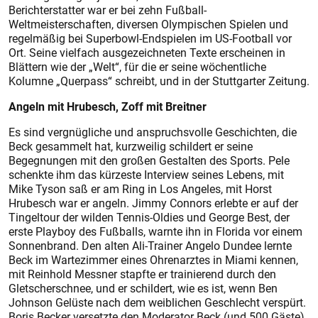
Berichterstatter war er bei zehn Fußball-
Weltmeisterschaften, diversen Olympischen Spielen und
regelmäßig bei Superbowl-Endspielen im US-Football vor
Ort. Seine vielfach ausgezeichneten Texte erscheinen in
Blättern wie der „Welt“, für die er seine wöchentliche
Kolumne „Querpass“ schreibt, und in der Stuttgarter Zeitung.
Angeln mit Hrubesch, Zoff mit Breitner
Es sind vergnügliche und anspruchsvolle Geschichten, die
Beck gesammelt hat, kurzweilig schildert er seine
Begegnungen mit den großen Gestalten des Sports. Pele
schenkte ihm das kürzeste Interview seines Lebens, mit
Mike Tyson saß er am Ring in Los Angeles, mit Horst
Hrubesch war er angeln. Jimmy Connors erlebte er auf der
Tingeltour der wilden Tennis-Oldies und George Best, der
erste Playboy des Fußballs, warnte ihn in Florida vor einem
Sonnenbrand. Den alten Ali-Trainer Angelo Dundee lernte
Beck im Wartezimmer eines Ohrenarztes in Miami kennen,
mit Reinhold Messner stapfte er trainierend durch den
Gletscherschnee, und er schildert, wie es ist, wenn Ben
Johnson Gelüste nach dem weiblichen Geschlecht verspürt.
Boris Becker versetzte den Moderator Beck (und 500 Gäste)