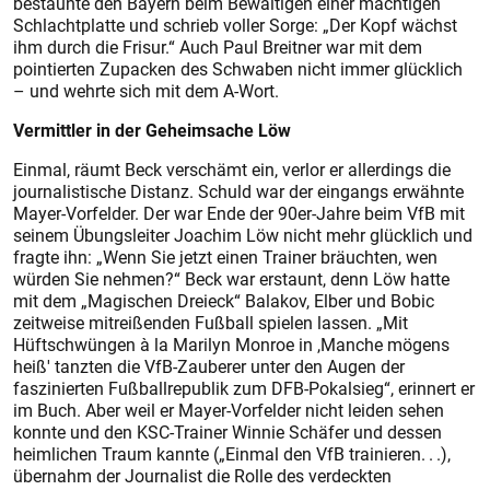
bestaunte den Bayern beim Bewältigen einer mächtigen
Schlachtplatte und schrieb voller Sorge: „Der Kopf wächst
ihm durch die Frisur.“ Auch Paul Breitner war mit dem
pointierten Zupacken des Schwaben nicht immer glücklich
– und wehrte sich mit dem A-Wort.
Vermittler in der Geheimsache Löw
Einmal, räumt Beck verschämt ein, verlor er allerdings die
journalistische Distanz. Schuld war der eingangs erwähnte
Mayer-Vorfelder. Der war Ende der 90er-Jahre beim VfB mit
seinem Übungsleiter Joachim Löw nicht mehr glücklich und
fragte ihn: „Wenn Sie jetzt einen Trainer bräuchten, wen
würden Sie nehmen?“ Beck war erstaunt, denn Löw hatte
mit dem „Magischen Dreieck“ Balakov, Elber und Bobic
zeitweise mitreißenden Fußball spielen lassen. „Mit
Hüftschwüngen à la Marilyn Monroe in ,Manche mögens
heiß' tanzten die VfB-Zauberer unter den Augen der
faszinierten Fußballrepublik zum DFB-Pokalsieg“, erinnert er
im Buch. Aber weil er Mayer-Vorfelder nicht leiden sehen
konnte und den KSC-Trainer Winnie Schäfer und dessen
heimlichen Traum kannte („Einmal den VfB trainieren. . .),
übernahm der Journalist die Rolle des verdeckten