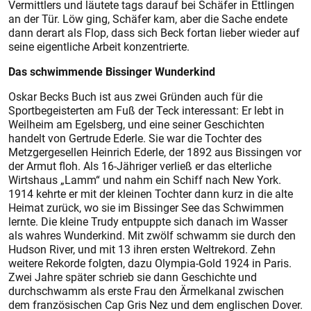
Vermittlers und läutete tags darauf bei Schäfer in Ettlingen
an der Tür. Löw ging, Schäfer kam, aber die Sache endete
dann derart als Flop, dass sich Beck fortan lieber wieder auf
seine eigentliche Arbeit konzentrierte.
Das schwimmende Bissinger Wunderkind
Oskar Becks Buch ist aus zwei Gründen auch für die
Sportbegeisterten am Fuß der Teck interessant: Er lebt in
Weilheim am Egelsberg, und eine seiner Geschichten
handelt von Gertrude Ederle. Sie war die Tochter des
Metzgergesellen Heinrich Ederle, der 1892 aus Bissingen vor
der Armut floh. Als 16-Jähriger verließ er das elterliche
Wirtshaus „Lamm“ und nahm ein Schiff nach New York.
1914 kehrte er mit der kleinen Tochter dann kurz in die alte
Heimat zurück, wo sie im Bissinger See das Schwimmen
lernte. Die kleine Trudy entpuppte sich danach im Wasser
als wahres Wunderkind. Mit zwölf schwamm sie durch den
Hudson River, und mit 13 ihren ersten Weltrekord. Zehn
weitere Rekorde folgten, dazu Olympia-Gold 1924 in Paris.
Zwei Jahre später schrieb sie dann Geschichte und
durchschwamm als erste Frau den Ärmelkanal zwischen
dem französischen Cap Gris Nez und dem englischen Dover.