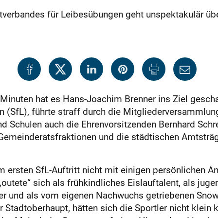
tverbandes für Leibesübungen geht unspektakulär übe
 Minuten hat es Hans-Joachim Brenner ins Ziel geschaf
 (SfL), führte straff durch die Mitgliederversammlu
nd Schulen auch die Ehrenvorsitzenden Bernhard Sch
 Gemeinderatsfraktionen und die städtischen Amtsträg
 ersten SfL-Auftritt nicht mit einigen persönlichen 
„outete“ sich als frühkindliches Eislauftalent, als juge
ieler und als vom eigenen Nachwuchs getriebenen Sno
Stadtoberhaupt, hätten sich die Sportler nicht klein 