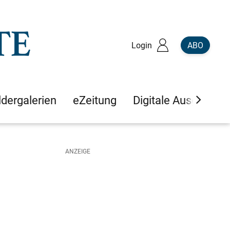
Login
ABO
ldergalerien
eZeitung
Digitale Ausgaben