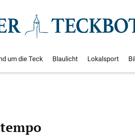
nd um die Teck
Blaulicht
Lokalsport
Bi
dtempo