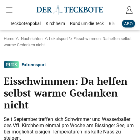
Teckbotenpokal
Kirchheim
Rund um die Teck
Blaulicht
Loka
ABO
Home
Nachrichten
Lokalsport
Eisschwimmen: Da helfen selbst
warme Gedanken nicht
Extremsport
Eisschwimmen: Da helfen
selbst warme Gedanken
nicht
Seit September treffen sich Schwimmer und Wasserballer
des VfL Kirchheim einmal pro Woche am Bissinger See, um
bei möglichst eisigen Temperaturen ins kalte Nass zu
steigen.