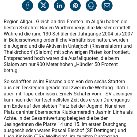
Region Allgäu. Gleich an drei Fronten im Allgäu haben die
besten Skifahrer Baden-Württembergs ihre Meister ermittelt.
Während die rund 130 Schüler der Jahrgänge 2004 bis 2007
in Balderschwang ordentliche Verhältnisse hatten, wurden
die Jugend und die Aktiven in Unterjoch (Riesenslalom) und
Thalkirchdorf (Slalom) mit schwierigen Pisten konfrontiert.
Entsprechend hoch waren die Ausfallquoten, die beim
Slalom am nur 900 Meter hohen „Hündle“ 50 Prozent
betrug.
So schafften es im Riesenslalom von den sechs Startern
aus der Teckregion gerade mal zwei in die Wertung - dafür
aber mit Topergebnissen. Emely Schäfer vom TSV Jesingen
kam nach der fünftschnellsten Zeit des ersten Durchgangs
am Ende auf den siebten Platz bei der Jugend. Nur einen
Platz dahinter überraschte Klubkameradin Jasmin Linha als
Achte. In der Gesamtwertung belegten die beiden
Jesingerinnen die Plätze 14 und 15. Im ersten Durchgang
ausgeschieden waren Pascal Bischof (SF Dettingen) und
Luca Kinkelin (TSV Weilheim), im zweiten Durchgang