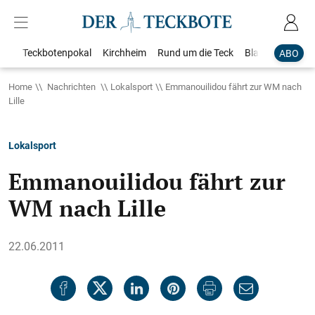
Teckbotenpokal
Kirchheim
Rund um die Teck
Blaulicht
Loka
ABO
Home
Nachrichten
Lokalsport
Emmanouilidou fährt zur WM nach
Lille
Lokalsport
Emmanouilidou fährt zur
WM nach Lille
22.06.2011