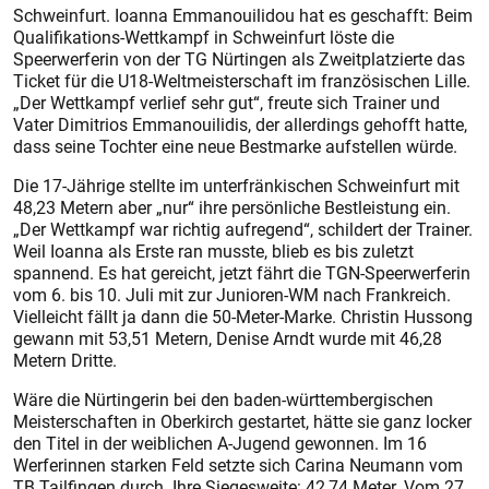
Schweinfurt. Ioanna Emmanouilidou hat es geschafft: Beim
Qualifikations-Wettkampf in Schweinfurt löste die
Speerwerferin von der TG Nürtingen als Zweitplatzierte das
Ticket für die U18-Weltmeisterschaft im französischen Lille.
„Der Wettkampf verlief sehr gut“, freute sich Trainer und
Vater Dimitrios Emmanouilidis, der allerdings gehofft hatte,
dass seine Tochter eine neue Bestmarke aufstellen würde.
Die 17-Jährige stellte im unterfränkischen Schweinfurt mit
48,23 Metern aber „nur“ ihre persönliche Bestleistung ein.
„Der Wettkampf war richtig aufregend“, schildert der Trainer.
Weil Ioanna als Erste ran musste, blieb es bis zuletzt
spannend. Es hat gereicht, jetzt fährt die TGN-Speerwerferin
vom 6. bis 10. Juli mit zur Junioren-WM nach Frankreich.
Vielleicht fällt ja dann die 50-Meter-Marke. Christin Hussong
gewann mit 53,51 Metern, Denise Arndt wurde mit 46,28
Metern Dritte.
Wäre die Nürtingerin bei den ba­den-württembergischen
Meisterschaften in Oberkirch gestartet, hätte sie ganz locker
den Titel in der weiblichen A-Jugend gewonnen. Im 16
Werferinnen starken Feld setzte sich Carina Neumann vom
TB Tailfingen durch. Ihre Siegesweite: 42,74 Meter. Vom 27.