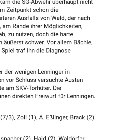
f kam die SG-Abwehr überhaupt nicht
em Zeitpunkt schon die
iteren Ausfalls von Wald, der nach
, am Rande ihrer Möglichkeiten,
, zu nutzen, doch die harte
äußerst schwer. Vor allem Bächle,
piel traf ihn die Diagnose
er der wenigen Lenninger in
n vor Schluss versuchte Austen
te am SKV-Torhüter. Die
nen direkten Freiwurf für Lenningen.
7/3), Zoll (1), A. Eßlinger, Brack (2),
spacher (2), Haid (2), Waldörfer,