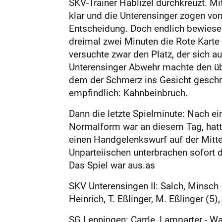
SKV-Trainer Hablizel durchkreuzt. Mi
klar und die Unterensinger zogen vo
Entscheidung. Doch endlich bewiesen
dreimal zwei Minuten die Rote Karte 
versuchte zwar den Platz, der sich 
Unterensinger Abwehr machte den üb
dem der Schmerz ins Gesicht geschri
empfindlich: Kahnbeinbruch.
Dann die letzte Spielminute: Nach ei
Normalform war an diesem Tag, hatt
einen Handgelenkswurf auf der Mittep
Unparteiischen unterbrachen sofort d
Das Spiel war aus.as
SKV Unterensingen II: Salch, Minsch –K
Heinrich, T. Eßlinger, M. Eßlinger (5),
SG Lenningen: Carrle, Lamparter - Wal