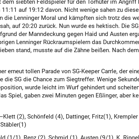
t dem siebten Feldspieler für den Torhüter im Angrif
n 11:11 auf 19:12 davon. Nicht wenige sahen zu dies
 die Lenninger Moral und kämpften sich trotz des we
sah, auf 20:20 zurück. Nun wurde es hektisch. Die SG
aufgrund der Manndeckung gegen Haid und Austen ergab
rigen Lenninger Rückraumspielern das Durchkommen 
eben stand, musste auf die Zähne beißen. Nach dem S
ner erneut tollen Parade von SG-Keeper Carrle, der ein
e die SG die Chance zum Siegtreffer. Wenige Sekunde
osition, wurde leicht im Wurf gehindert und scheiter
as Spiel, gaben zwei Minuten gegen Eßlinger, aber kei
lett (2), Schönfeld (4), Dattinger, Fritz(1), Krempler (
 Stäbler(1)
d (1/1), Renz (2), Schmid (1), Austen (9/1), K. Ringel