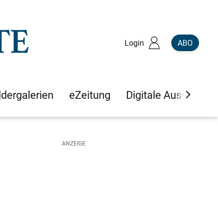
Login
ABO
ldergalerien
eZeitung
Digitale Ausgaben