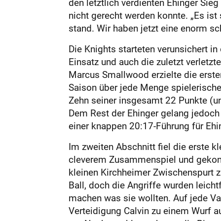
den letztlich verdienten Ehinger Sie
nicht gerecht werden konnte. „Es is
stand. Wir haben jetzt eine enorm sch
Die Knights starteten verunsichert 
Einsatz und auch die zuletzt verletz
Marcus Smallwood erzielte die erste
Saison über jede Menge spielerischer
Zehn seiner insgesamt 22 Punkte (un
Dem Rest der Ehinger gelang jedoch 
einer knappen 20:17-Führung für Ehin
Im zweiten Abschnitt fiel die erste 
cleverem Zusammenspiel und gekonnt
kleinen Kirchheimer Zwischenspurt z
Ball, doch die Angriffe wurden leicht
machen was sie wollten. Auf jede Va
Verteidigung Calvin zu einem Wurf au