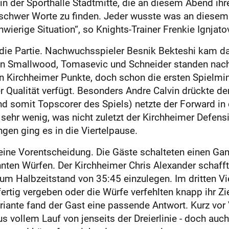
g in der Sporthalle Stadtmitte, die an diesem Abend ih
t schwer Worte zu finden. Jeder wusste was an diese
wierige Situation“, so Knights-Trainer Frenkie Ignjat
in die Partie. Nachwuchsspieler Besnik Bekteshi kam 
ten Smallwood, Tomasevic und Schneider standen nach 
n Kirchheimer Punkte, doch schon die ersten Spielmin
 Qualität verfügt. Besonders Andre Calvin drückte de
d somit Topscorer des Spiels) netzte der Forward in 
sehr wenig, was nicht zuletzt der Kirchheimer Defensi
gen ging es in die Viertelpause.
kleine Vorentscheidung. Die Gäste schalteten einen G
en Würfen. Der Kirchheimer Chris Alexander schaffte
um Halbzeitstand von 35:45 einzulegen. Im dritten Vie
fertig vergeben oder die Würfe verfehlten knapp ihr Zi
riante fand der Gast eine passende Antwort. Kurz vor
s vollem Lauf von jenseits der Dreierlinie - doch auch