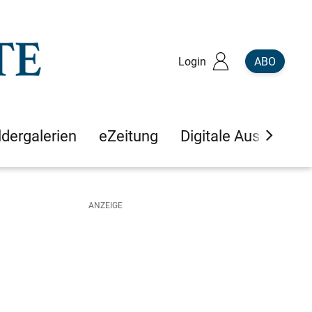
Login
ABO
ldergalerien
eZeitung
Digitale Ausgaben