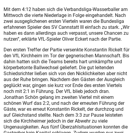
Mit dem 4:12 haben sich die Verbandsliga-Wasserballer am
Mittwoch die vierte Niederlage in Folge eingehandelt. Nach
zwei ausgeglichenen ersten Vierteln waren die Bundesliga
erfahrenen Spieler des SV Cannstatt III einfach zu stark. „Wir
haben es dann allerdings auch verpasst, unsere Chancen zu
nutzen“, erklärte VfL-Spieler Oliver Eckert nach der Partie.
Den ersten Treffer der Partie versenkte Konstantin Rickelt für
den VfL Kirchheim im Tor der gegnerischen Mannschaft. Bis
dahin hatten sich die Teams bereits hart umkämpfte und
körperbetonte Ballwechsel geliefert. Die gut leitenden
Schiedsrichter ließen sich von den Nicklichkeiten aber nicht
aus der Ruhe bringen. Nachdem den Gästen der Ausgleich
geglückt war, gingen sie kurz vor Ende des ersten Viertels
noch mit 2:1 in Führung. Der VfL blieb jedoch dran.
Jonathan Schön gelang im zweiten Viertel mit einem
schönen Wurf das 2:2, und nach der erneuten Führung der
Gäste, war es erneut Konstantin Rickelt, der durchzog und
auf Gleichstand stellte. Nach dem 3:3 zur Pause leisteten
sich die Kirchheimer jedoch in der Abwehr zu viele
Ungenauigkeiten. Aus fünf Überzahlsituationen konnten die
Gastgeber kein Kapital schlagen. Zudem wurden nur zwei