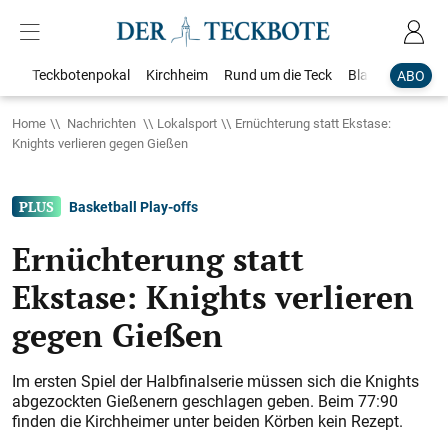
Teckbotenpokal
Kirchheim
Rund um die Teck
Blaulicht
Loka
ABO
Home
Nachrichten
Lokalsport
Ernüchterung statt Ekstase:
Knights verlieren gegen Gießen
Basketball Play-offs
Ernüchterung statt
Ekstase: Knights verlieren
gegen Gießen
Im ersten Spiel der Halbfinalserie müssen sich die Knights
abgezockten Gießenern geschlagen geben. Beim 77:90
finden die Kirchheimer unter beiden Körben kein Rezept.