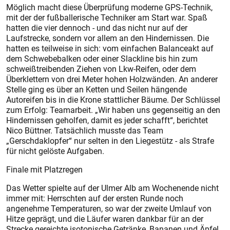
Möglich macht diese Überprüfung moderne GPS-Technik,
mit der der fußballerische Techniker am Start war. Spaß
hatten die vier dennoch - und das nicht nur auf der
Laufstrecke, sondern vor allem an den Hindernissen. Die
hatten es teilweise in sich: vom einfachen Balanceakt auf
dem Schwebebalken oder einer Slackline bis hin zum
schweißtreibenden Ziehen von Lkw-Reifen, oder dem
Überklettern von drei Meter hohen Holzwänden. An anderer
Stelle ging es über an Ketten und Seilen hängende
Autoreifen bis in die Krone stattlicher Bäume. Der Schlüssel
zum Erfolg: Teamarbeit. „Wir haben uns gegenseitig an den
Hindernissen geholfen, damit es jeder schafft“, berichtet
Nico Büttner. Tatsächlich musste das Team
„Gerschdaklopfer“ nur selten in den Liegestütz - als Strafe
für nicht gelöste Aufgaben.
Finale mit Platzregen
Das Wetter spielte auf der Ulmer Alb am Wochenende nicht
immer mit: Herrschten auf der ersten Runde noch
angenehme Temperaturen, so war der zweite Umlauf von
Hitze geprägt, und die Läufer waren dankbar für an der
Strecke gereichte isotonische Getränke, Bananen und Äpfel.