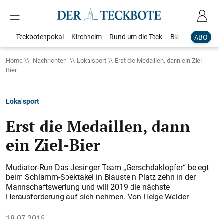
Teckbotenpokal
Kirchheim
Rund um die Teck
Blaulicht
Loka
ABO
Home
Nachrichten
Lokalsport
Erst die Medaillen, dann ein Ziel-
Bier
Lokalsport
Erst die Medaillen, dann
ein Ziel-Bier
Mudiator-Run Das Jesinger Team „Gerschdaklopfer“ belegt
beim Schlamm-Spektakel in Blaustein Platz zehn in der
Mannschaftswertung und will 2019 die nächste
Herausforderung auf sich nehmen. Von Helge Waider
18.07.2018