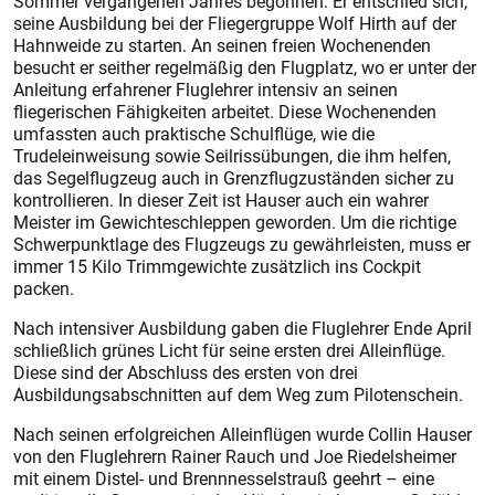
Sommer vergangenen Jahres begonnen. Er entschied sich,
seine Ausbildung bei der Fliegergruppe Wolf Hirth auf der
Hahnweide zu starten. An seinen freien Wochenenden
besucht er seither regelmäßig den Flugplatz, wo er unter der
Anleitung erfahrener Fluglehrer intensiv an seinen
fliegerischen Fähigkeiten arbeitet. Diese Wochenenden
umfassten auch praktische Schulflüge, wie die
Trudeleinweisung sowie Seilrissübungen, die ihm helfen,
das Segelflugzeug auch in Grenzflugzuständen sicher zu
kontrollieren. In dieser Zeit ist Hauser auch ein wahrer
Meister im Gewichteschleppen geworden. Um die richtige
Schwerpunktlage des Flugzeugs zu gewährleisten, muss er
immer 15 Kilo Trimmgewichte zusätzlich ins Cockpit
packen.
Nach intensiver Ausbildung gaben die Fluglehrer Ende April
schließlich grünes Licht für seine ersten drei Alleinflüge.
Diese sind der Abschluss des ersten von drei
Ausbildungsabschnitten auf dem Weg zum Pilotenschein.
Nach seinen erfolgreichen Alleinflügen wurde Collin Hauser
von den Fluglehrern Rainer Rauch und Joe Riedelsheimer
mit einem Distel- und Brennnesselstrauß geehrt – eine