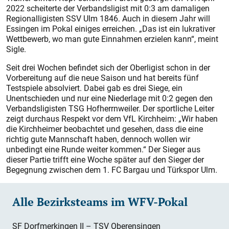
2022 scheiterte der Verbandsligist mit 0:3 am damaligen
Regionalligisten SSV Ulm 1846. Auch in diesem Jahr will
Essingen im Pokal einiges erreichen. „Das ist ein lukrativer
Wettbewerb, wo man gute Einnahmen erzielen kann“, meint
Sigle.
Seit drei Wochen befindet sich der Oberligist schon in der
Vorbereitung auf die neue Saison und hat bereits fünf
Testspiele absolviert. Dabei gab es drei Siege, ein
Unentschieden und nur eine Niederlage mit 0:2 gegen den
Verbandsligisten TSG Hofherrn­weiler. Der sportliche Leiter
zeigt durchaus Respekt vor dem VfL Kirchheim: „Wir haben
die Kirchheimer beob­achtet und gesehen, dass die eine
richtig gute Mannschaft haben, dennoch wollen wir
unbedingt eine Runde weiter kommen.“ Der Sieger aus
dieser Partie trifft eine Woche später auf den Sieger der
Begegnung zwischen dem 1. FC Bargau und Türkspor Ulm.
Alle Bezirksteams im WFV-Pokal
SF Dorfmerkingen II – TSV Oberensingen