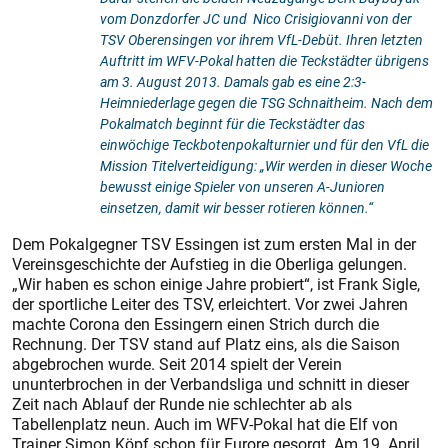
vom Donzdorfer JC und Nico Crisigiovanni von der
TSV Oberensingen vor ihrem VfL-Debüt. Ihren letzten
Auftritt im WFV-Pokal hatten die Teckstädter übrigens
am 3. August 2013. Damals gab es eine 2:3-
Heimniederlage gegen die TSG Schnaitheim. Nach dem
Pokalmatch beginnt für die Teckstädter das
einwöchige Teckbotenpokalturnier und für den VfL die
Mission Titelverteidigung: „Wir werden in dieser Woche
bewusst einige Spieler von unseren A-Junioren
einsetzen, damit wir besser rotieren können.“
Dem Pokalgegner TSV Essingen ist zum ersten Mal in der
Vereinsgeschichte der Aufstieg in die Oberliga gelungen.
„Wir haben es schon einige Jahre probiert“, ist Frank Sigle,
der sportliche Leiter des TSV, erleichtert. Vor zwei Jahren
machte Corona den Essingern einen Strich durch die
Rechnung. Der TSV stand auf Platz eins, als die Saison
abgebrochen wurde. Seit 2014 spielt der Verein
ununterbrochen in der Verbandsliga und schnitt in dieser
Zeit nach Ablauf der Runde nie schlechter ab als
Tabellenplatz neun. Auch im WFV-Pokal hat die Elf von
Trainer Simon Köpf schon für Furore gesorgt. Am 19. April