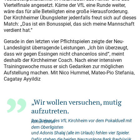
Viertelfinale angesetzt. Käme der VfL eine Runde weiter,
wäre das für alle Beteiligten eine große Herausforderung.
Der Kirchheimer Übungsleiter jedenfalls freut sich auf dieses
Match: „Das ist ein Bonusspiel, das sich meine Mannschaft
verdient hat.“
Gerade in den letzten vier Pflichtspielen zeigte der Neu-
Landesligist überragende Leistungen. „Ich bin überzeugt,
dass wir gegen Essingen nicht chancenlos sind“, meint
deshalb der Kirchheimer Coach. Nach einer intensiven
Trainingswoche muss er sich Gedanken zur möglichen
Aufstellung machen. Mit Nico Hummel, Mateo-Pio Stefania,
Cagatay Ayyildiz
„Wir wollen versuchen, mutig
aufzutreten.
Der Trainer des VfL Kirchheim vor dem Pokalduell mit
Armin Ohran
dem Oberligisten
und Adonis Shalaj (alle im Urlaub) fehlen vier Spieler.
Dafür stehen die beiden Neuzugänge Berk Baybüyük