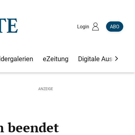
Login
ABO
ldergalerien
eZeitung
Digitale Ausgaben
m beendet