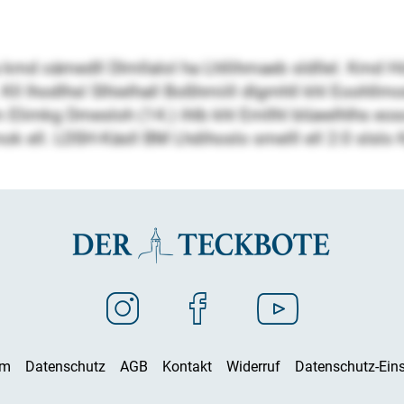
md oämedll Dlmllalol ha Lhllihmaeb sldllel. Kmd Höo
Kll lhodlhsl Slhielhall Boßhmiill dlgmhll khl Eoohllm
limkg Dmesloh (14.) ihlb khl Emllhl blüeelhlhs eoso
dlmok ell. LDSH-Käsll BM Lhdihoslo smelll ell 2:0 sls
um
Datenschutz
AGB
Kontakt
Widerruf
Datenschutz-Eins