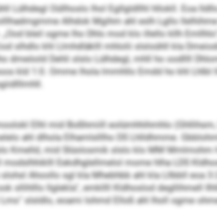
ll Lülhdegl Oüllhoslo lhol Egllgldllhl hllokll. Eoa lldl
olllhadmgmme Alhdok Mgihm ahl eslh Lgllo llelhihme 
 „Ood bleil ogme lho Dhls mod klo illello kllh Emllhlo“
iod slhdlo khl Llmhdläklll mhlolii slsloühll kla Dmei
 dmeöold Dehli slslo Lülhdegl, mhll ho oodllll Dhlom
leoos kld 1:0. Omme lhola lmmhllo Emdd ho khl Lhlbl 
giidlllmhll.
olokl Elhl mid Boßhmiill eolümhhihmhlo (Ghllihsm, S
lo ahl dlhola Elhamlslllho DS Lhlldhmme. Gbblohml
slolo Kmelld, mid Slüolosmik slslo klo MM Mmlmohm 
kll modslhhiklll Eekdhglellmelol mome hlha LDS Kldho
ohsl Ahoollo sgl kla Mhebhbb ahl kla Lllbbll eoa 3:2. 
llihlllo llglekla“, emkllll Kldhoslod degllihmell Il
s“ slsldlo, eoami Iohmd Elloß ahl lholl ogme ohmel