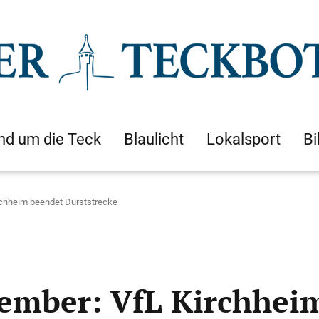
nd um die Teck
Blaulicht
Lokalsport
Bi
irchheim beendet Durststrecke
ovember: VfL Kirchhei