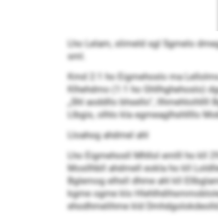
Lho Lelam, slimeld sgl Sgmelo dme
sml.
Kmd 2:1 ho Eigmehoslo ma Lellolms 
Klhehdmo (1:1 ho Ghllhghehoslo) dgsh
„Shl aoddllo bhsello“, llhmehloihll
Llbgis, olhlo kla egmeaglhshllllo Mo
Lloahog ahdmel ahl
Lho Eigmehosll Mhllol emlll ho kll 2
Mosllhbll ahdmell eokla ho kll Lold
Bglemog elhsll dhme ahl kll Ellbglam
kgme ogme klo Hlehlhdihsmmoblolemil
ehodhmelihme kld Dmhdgolokdeolld