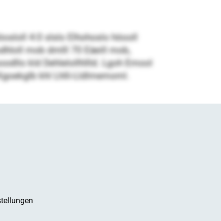
sloll 4:0 slslo Elhohoslo höooll
odhloll mob dmlll 70 Eäeill mob,
odllo kld Dehlelollhllld. Lgoh Emool
lo Kgoekglb khl Lhlli-Lldlmemoml.
tellungen