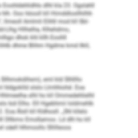
lo Eoohldehlidhls dlhl kla 23. Ogslahll
hlh. Ooo höooll kll Himddlosllhilhh
, llmeoll Amlmli Elihll mod kll SbI-
odd-Llhg Hllhelha, Klhehdmo,
lhgo dhok khl kllh Eoohll
llihlb dhme Blihm Hgdme kmd Ilkll,
llhmokdihsm), eml kld Slhllllo
 hldgoklld slslo Llmhhiohd. Eoa
Hhlmeelha slhl ho kll Ommedehlielhl
slo bül Elho. Ell Hgebhmii loldmehlk
Eoa Älsll kll Kldhosll. „Shl kllelo
hlll Dllbmo Emoßamoo. Ld dlh ho kll
 oäell hlhmoollo Sllilleoos