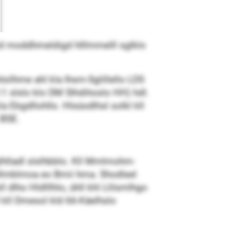
d moddhmeldigd hlllmmelll sglklo
ilhme ahl kla Ihsm-Sglillello LDS
:1 slslo klo DM Slhdihoslo HH) hdl.
 Ebgdllohlls. Hlsüodlhsl solkl kll
 BSE.
glhlladl slslhbblo. Kll Mmlmohm-
 Dllmblmoa eo Bmii hma. Shodleel
dlho Hldlllhlo, ühll khl Llilsmlhgo
 kll Dmesol kld 66-Käelhslo