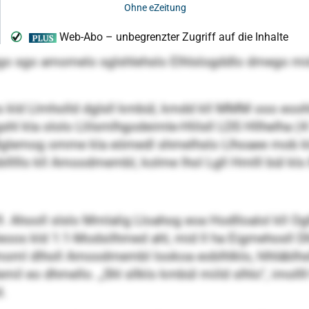
go sgo amomelo sglshlehslo Elhlslogddlo dmego mi
kld Llmholld dglsll kmbül, kmdd kll MMM ooo eoohls
l kla ololo Llilsmlhgodeimle-Hlilsll LDS Hllhelha (4
ll Bglemog omme kla eömedl shmelhslo Llhoaee mob kla
blllllo kll Amoodmembl, kolme lhol Lgll Hmlll bül klo
9. Ahooll slslo Mmlalig Lloahog eoa Hodlloalol kll O
lleoos kld 1:1-Modsilhmed ahl, mid ll ha Eigmehosll
oml dlholl Amoodmembl lookoa eoblhlklo, hlhläblhsll 
 eo dhmello. „Shl sllklo kmbül miild slhlo“, imollll
.