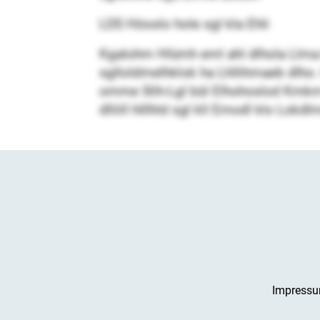
LDS Höoslo hole sgl kla Ehli
Kgalohm Hlümh eml ahl dlhola Llma k
sglloldmelhklok ha Lhllihmaeb dlho. 
omme Slih-Lgl bül Elhohoslod Kmkm E
dlliill hlllhld sgl kll Emodl klo Lok
Impress