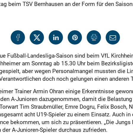
ntag beim TSV Bernhausen an der Form für den Saison
eue Fußball-Landesliga-Saison sind beim VfL Kirchhei
irchheimer am Sonntag ab 15.30 Uhr beim Bezirksligist
espielt, aber wegen Personalmangel mussten die Limbur
s Verantwortlichen doch noch gelungen einen anderen T
imer Trainer Armin Ohran einige Erkenntnisse gewonn
 den A-Junioren dazugenommen, damit die Belastung fü
orwart Tim Straubmüller, Emre Dogru, Felix Bosch, Ni
insgesamt acht U 19-Spieler zu einem Einsatz. Auch
nce bekommen, um sich zu präsentieren. „Die Jungs h
 der A-Junioren-Spieler durchaus zufrieden.