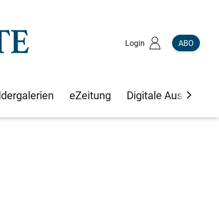
Login
ABO
ldergalerien
eZeitung
Digitale Ausgaben