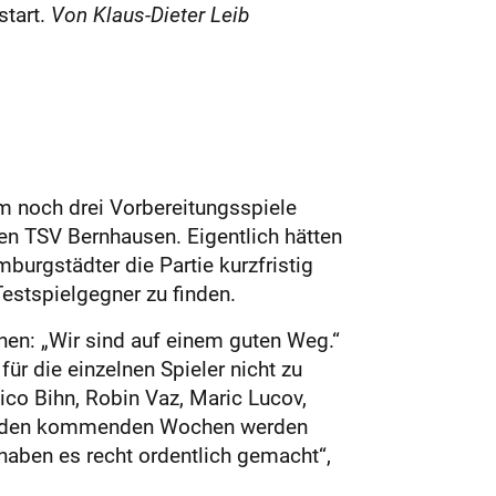
start.
Von Klaus-Dieter Leib
m noch drei Vorbereitungsspiele
en TSV Bernhausen. Eigentlich hätten
gstädter die Partie kurz­fris­tig
estspielgegner zu finden.
en: „Wir sind auf einem guten Weg.“
r die einzelnen Spieler nicht zu
co Bihn, Robin Vaz, Maric Lucov,
 in den kommenden Wochen werden
aben es recht ordentlich gemacht“,