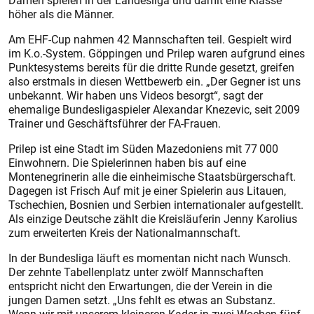
Damen spielen in der Landesliga und damit eine Klasse
höher als die Männer.
Am EHF-Cup nahmen 42 Mannschaften teil. Gespielt wird
im K.o.-System. Göppingen und Prilep waren aufgrund eines
Punktesystems bereits für die dritte Runde gesetzt, greifen
also erstmals in diesen Wettbewerb ein. „Der Gegner ist uns
unbekannt. Wir haben uns Videos besorgt“, sagt der
ehemalige Bundesligaspieler Alexandar Knezevic, seit 2009
Trainer und Geschäftsführer der FA-Frauen.
Prilep ist eine Stadt im Süden Mazedoniens mit 77 000
Einwohnern. Die Spielerinnen haben bis auf eine
Montenegrinerin alle die einheimische Staatsbürgerschaft.
Dagegen ist Frisch Auf mit je einer Spielerin aus Litauen,
Tschechien, Bosnien und Serbien internationaler aufgestellt.
Als einzige Deutsche zählt die Kreisläuferin Jenny Karolius
zum erweiterten Kreis der Nationalmannschaft.
In der Bundesliga läuft es momentan nicht nach Wunsch.
Der zehnte Tabellenplatz unter zwölf Mannschaften
entspricht nicht den Erwartungen, die der Verein in die
jungen Damen setzt. „Uns fehlt es etwas an Substanz.