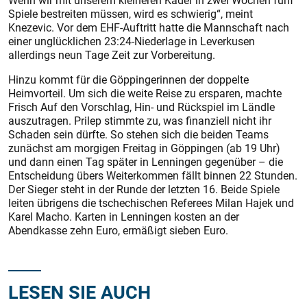
Wenn wir mit unserem kleineren Kader in zwei Wochen fünf
Spiele bestreiten müssen, wird es schwierig“, meint
Knezevic. Vor dem EHF-Auftritt hatte die Mannschaft nach
einer unglücklichen 23:24-Niederlage in Leverkusen
allerdings neun Tage Zeit zur Vorbereitung.
Hinzu kommt für die Göppingerinnen der doppelte
Heimvorteil. Um sich die weite Reise zu ersparen, machte
Frisch Auf den Vorschlag, Hin- und Rückspiel im Ländle
auszutragen. Prilep stimmte zu, was finanziell nicht ihr
Schaden sein dürfte. So stehen sich die beiden Teams
zunächst am morgigen Freitag in Göppingen (ab 19 Uhr)
und dann einen Tag später in Lenningen gegenüber – die
Entscheidung übers Weiterkommen fällt binnen 22 Stunden.
Der Sieger steht in der Runde der letzten 16. Beide Spiele
leiten übrigens die tschechischen Referees Milan Hajek und
Karel Macho. Karten in Lenningen kosten an der
Abendkasse zehn Euro, ermäßigt sieben Euro.
LESEN SIE AUCH