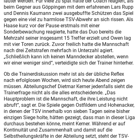
lauter werden. Für viele zu spät hatte der Coach reagiert, als
beim Gegner aus Göppingen mit dem erfahrenen Lars Rupp
und Dennis Kaumann zwei ausgebuffte Schützen das Spiel
gegen eine viel zu harmlose TSV-Abwehr an sich rissen. Als
Haase kurz vor der Pause erstmals mit einer
Sonderbewachung reagierte, hatte das Duo bereits die
Mehrzahl seiner insgesamt 15 Treffer erzielt und Owen lag
mit vier Toren zurück. Zuvor freilich hatte die Mannschaft
nach drei Zeitstrafen mehrfach in Unterzahl agiert.
„Schließlich kann ich keinen Manndecker abstellen, wenn
wir einer weniger sind“, verteidigte sich der Trainer hinterher.
Ob die Trainerdiskussion mehr ist als der übliche Reflex
nach erfolglosen Wochen, wird sich heute Abend zeigen
müssen. Abteilungschef Dietmar Kerner jedenfalls sieht die
Trainerfrage nicht als die alles entscheidende. „Das
Hauptproblem ist die Mannschaft, die ihre Leistung nicht
abruft“, sagt er. Die Spiele gegen Ostfildern und Hohenacker,
in denen der TSV innerhalb von sieben Tagen seine bisher
einzigen Siege holte, hätten gezeigt, dass man in dieser Liga
durchaus bestehen könne, meint Kerner. Während er auf
Kontinuität und Zusammenhalt und damit auf die
Selbstheilungskräfte in der Abteilung setzt, steht der TSV-