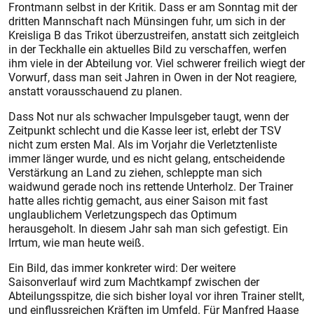
Frontmann selbst in der Kritik. Dass er am Sonntag mit der
dritten Mannschaft nach Münsingen fuhr, um sich in der
Kreisliga B das Trikot überzustreifen, anstatt sich zeitgleich
in der Teckhalle ein aktuelles Bild zu verschaffen, werfen
ihm viele in der Abteilung vor. Viel schwerer freilich wiegt der
Vorwurf, dass man seit Jahren in Owen in der Not reagiere,
anstatt vorausschauend zu planen.
Dass Not nur als schwacher Impulsgeber taugt, wenn der
Zeitpunkt schlecht und die Kasse leer ist, erlebt der TSV
nicht zum ersten Mal. Als im Vorjahr die Verletztenliste
immer länger wurde, und es nicht gelang, entscheidende
Verstärkung an Land zu ziehen, schleppte man sich
waidwund gerade noch ins rettende Unterholz. Der Trainer
hatte alles richtig gemacht, aus einer Saison mit fast
unglaublichem Verletzungspech das Optimum
herausgeholt. In diesem Jahr sah man sich gefestigt. Ein
Irrtum, wie man heute weiß.
Ein Bild, das immer konkreter wird: Der weitere
Saisonverlauf wird zum Machtkampf zwischen der
Abteilungsspitze, die sich bisher loyal vor ihren Trainer stellt,
und einflussreichen Kräften im Umfeld. Für Manfred Haase