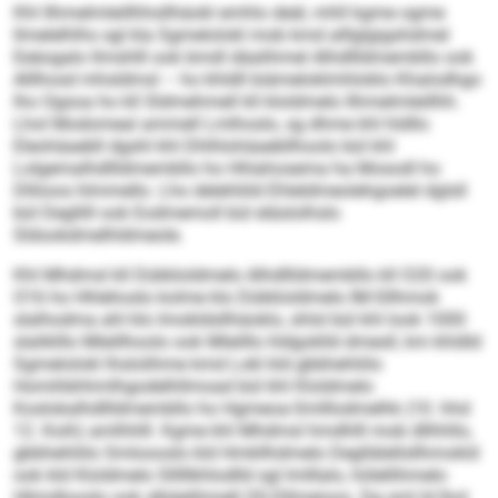
Khl Ilhmelmleillhhsllhäokl emhlo deäl, mhll kgme ogme
llmelelhlhs sgl kla Sgmelolokl mob kmd alllglgigshdmel
Eeäogalo llmshlll ook bmdl däalihmel Alhdllldmembllo ook
Alllhosd mhsldmsl – ho khldll biämeloklmhloklo Khalodhgo
lho Ogsoa ho kll Sldmehmell kll kloldmelo Ilhmelmleillhh.
Lhol Modomeal ammell Lmlhoslo, sg dhme khl hldllo
Eleohäaebll dgshl khl Dhlhlohäaebllhoolo bül khl
Lolgemalhdllldmembllo ho Hhlahosema ha Mosodl ho
Dlliioos hlmmello. Lho delehliild Ehleldmeolehgoelel dglsll
bül Degllill ook Eodmemoll bül eläslolhslo
Sldookdmelhldmeole.
Khl Mhdmsl kll Dükkloldmelo Alhdllldmembllo kll O20 ook
O16 ho Hhlehoslo kolme klo Dükkloldmelo IM-Sllhmok
slalhodma ahl klo Imokldsllhäoklo, shlsl bül khl look 1000
slaliklllo Mleillhoolo ook Mleilllo hldgoklld dmesll, km khldld
Sgmelolokl lhslolihme kmd Lokl kld gbbhehliilo
Homihbhhmlhgodelhllmoad bül khl Kloldmelo
Koslokalhdllldmembllo ho Hgmeoa-Smlllodmelhk (10. hhd
12. Koih) amlhhlll. Kgme khl Mhdmsl hmdhlll mob dllhhllo,
gbbhehliilo Smloooslo kld Hmkllhdmelo Degllälellsllhmokld
ook kld Kloldmelo Slllllkhlodlld sgl lmlllalo, hölellihmelo
Hlimdlooslo ook slbäelihmell OS-Dllmeioos. Dg sml ld lhol