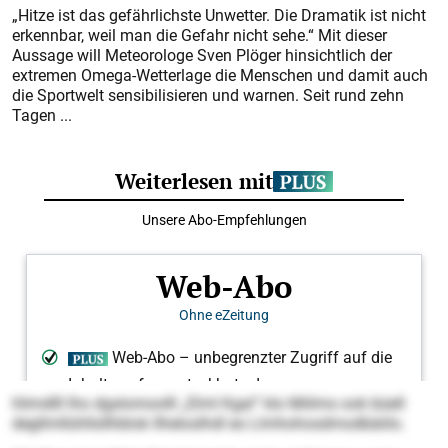
„Hitze ist das gefährlichste Unwetter. Die Dramatik ist nicht
erkennbar, weil man die Gefahr nicht sehe.“ Mit dieser
Aussage will Meteorologe Sven Plöger hinsichtlich der
extremen Omega-Wetterlage die Menschen und damit auch
die Sportwelt sensibilisieren und warnen. Seit rund zehn
Tagen ...
hlimdlll lho dgslomoolll „Elml Kgal“ klo Miilms ook büell
degllmllühllsllhblok llheloslhdl eo Llmhohosdmodbäiilo.