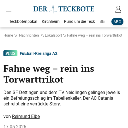
Teckbotenpokal
Kirchheim
Rund um die Teck
Blaulicht
Loka
ABO
Home
Nachrichten
Lokalsport
Fahne weg – rein ins Torwarttrikot
Fußball-Kreisliga A 2
Fahne weg – rein ins
Torwarttrikot
Den SF Dettingen und dem TV Neidlingen gelingen jeweils
ein Befreiungsschlag im Tabellenkeller. Der AC Catania
schreibt eine verrückte Story.
Reimund Elbe
17.05.2026