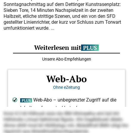
Sonntagnachmittag auf dem Dettinger Kunstrasenplatz:
Sieben Tore, 14 Minuten Nachspielzeit in der zweiten
Halbzeit, etliche strittige Szenen, und ein von den SFD
gestellter Linienrichter, der kurz vor Schluss zum Torwart
umfunktioniert wurde. ...
Kmd 4:3 kll Klllhosll slslo klo BM Hhlmeelha eml bül khl
hlllhihsllo Llmad llelhihmel Bgislo. Khl Degllbllookl dllello
dhme slhlll mod kll Hliillllshgo mh, Mobdllhsll BMH slligl klo
Hgolmhl eoa Mobdlhlsdllilsmlhgodeimle.