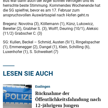
Bus war dann auch der Ärger schnell verfolgen und es
herrschte beste Stimmung. Kommendes Wochenende hat
die SG spielfrei, bevor es am 17. Februar zum
anspruchsvollen Auswärtsspiel nach Hofen geht.rs
Bregenz: Novotna (3), Köllemann (1), Künz, Lukowicz,
Bereiter (2), Grabher S. (3), Wolff, Deuring (10/1), Aleksic
(11/2) Grabscher C. (3)
SG: Kullen, Beckel – Schmid, Austen (9/1), Ringelspacher
(1), Emmenegger (2), Dangel (1), Klein, Schilling (6),
Luxenhofer (1), S. Schweikert (7)
LESEN SIE AUCH
Esslingen
Rücknahme der
Öffentlichkeitsfahndung nach
12-jährigem Jungen