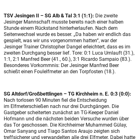
TSV Jesingen II – SG Alb
&
Tal 3:1 (1:1):
Die zweite
Jesinger Mannschaft musste bereits nach einer halben
Stunde einem Rückstand hinterherlaufen. Nach dem
Seitenwechsel wurde es besser. „Da haben wir endlich das
gespielt, was wir uns vorgenommen hatten“, war der
Jesinger Trainer Christopher Dangel erleichtert, dass es im
zweiten Durchgang besser lief. Tore: 0:1 Luca Umlauft (31.),
1:1, 2:1 Manfred Beer (41., 60.), 3:1 Ricardo Sampaio (83.).
Besonderes Vorkommnis: Der Jesinger Manfred Beer
schießt einen Foul­elfmeter an den Torpfosten (18.).
SG Altdorf/Großbettlingen – TG Kirchheim n.
E. 0:3 (0:0):
Nach torlosen 90 Minuten fiel die Entscheidung
im Elfmeterschießen nach nur drei Durchgängen. Die
Gastgeber scheiterten zunächst an TG-Keeper Daniel
Hofmann und die nächsten beiden Versuche wurden über
das Tor geschossen. Die Kirchheimer Muhammed Gülay,
Omar Sanyang und Tiago Santos Araujo zeigten sich
treffsicherer und verwandelten alle drei Elfmeter. Dabei hatte