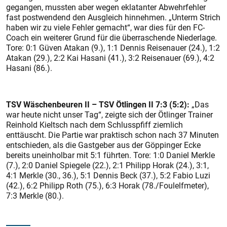
gegangen, mussten aber wegen eklatanter Abwehrfehler
fast postwendend den Ausgleich hinnehmen. „Unterm Strich
haben wir zu viele Fehler gemacht“, war dies für den FC-
Coach ein weiterer Grund für die überraschende Niederlage.
Tore: 0:1 Güven Atakan (9.), 1:1 Dennis Reisenauer (24.), 1:2
Atakan (29.), 2:2 Kai Hasani (41.), 3:2 Reisenauer (69.), 4:2
Hasani (86.).
TSV Wäschenbeuren II – TSV Ötlingen II 7:3 (5:2):
„Das
war heute nicht unser Tag“, zeigte sich der Ötlinger Trainer
Reinhold Kieltsch nach dem Schlusspfiff ziemlich
enttäuscht. Die Partie war praktisch schon nach 37 Minuten
entschieden, als die Gastgeber aus der Göppinger Ecke
bereits uneinholbar mit 5:1 führten. Tore: 1:0 Daniel Merkle
(7.), 2:0 Daniel Spiegele (22.), 2:1 Philipp Horak (24.), 3:1,
4:1 Merkle (30., 36.), 5:1 Dennis Beck (37.), 5:2 Fabio Luzi
(42.), 6:2 Philipp Roth (75.), 6:3 Horak (78./Foulelfmeter),
7:3 Merkle (80.).