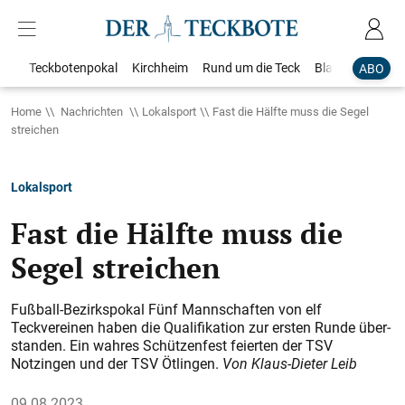
Teckbotenpokal
Kirchheim
Rund um die Teck
Blaulicht
Loka
ABO
Home
Nachrichten
Lokalsport
Fast die Hälfte muss die Segel
streichen
Lokalsport
Fast die Hälfte muss die
Segel streichen
Fußball-Bezirkspokal Fünf Mannschaften von elf
Teckvereinen haben die Qualifikation zur ersten Runde über­
standen. Ein wahres Schützenfest feierten der TSV
Notzingen und der TSV Ötlingen.
Von Klaus-Dieter Leib
09.08.2023