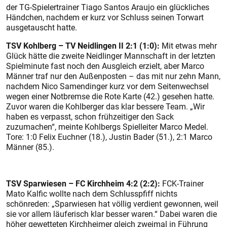
der TG-Spielertrainer Tiago Santos Araujo ein glückliches
Händchen, nachdem er kurz vor Schluss seinen Torwart
ausgetauscht hatte.
TSV Kohlberg – TV Neidlingen II 2:1 (1:0):
Mit etwas mehr
Glück hätte die zweite Neidlinger Mannschaft in der letzten
Spielminute fast noch den Ausgleich erzielt, aber Marco
Männer traf nur den Außenposten – das mit nur zehn Mann,
nachdem Nico Samendinger kurz vor dem Seitenwechsel
wegen einer Notbremse die Rote Karte (42.) gesehen hatte.
Zuvor waren die Kohlberger das klar bessere Team. „Wir
haben es verpasst, schon frühzeitiger den Sack
zuzumachen“, meinte Kohlbergs Spielleiter Marco Medel.
Tore: 1:0 Felix Euchner (18.), Justin Bader (51.), 2:1 Marco
Männer (85.).
TSV Sparwiesen – FC Kirchheim 4:2 (2:2):
FCK-Trainer
Mato Kalfic wollte nach dem Schlusspfiff nichts
schönreden: „Sparwiesen hat völlig verdient gewonnen, weil
sie vor allem läuferisch klar besser waren.“ Dabei waren die
höher gewetteten Kirchheimer gleich zweimal in Führung