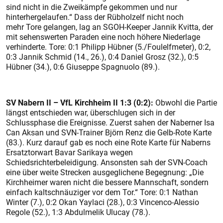
sind nicht in die Zweikämpfe gekommen und nur
hinterhergelaufen.“ Dass der Rübholzelf nicht noch
mehr Tore gelangen, lag an SGOH-Keeper Jannik Kvitta, der
mit sehenswerten Paraden eine noch höhere Niederlage
verhinderte. Tore: 0:1 Philipp Hübner (5./Foul­elfmeter), 0:2,
0:3 Jannik Schmid (14., 26.), 0:4 Daniel Grosz (32.), 0:5
Hübner (34.), 0:6 Giuseppe Spagnuolo (89.).
SV Nabern II – VfL Kirchheim II 1:3 (0:2):
Obwohl die Partie
längst entschieden war, überschlugen sich in der
Schlussphase die Ereignisse. Zuerst sahen der Naberner Isa
Can Aksan und SVN-Trainer Björn Renz die Gelb-Rote Karte
(83.). Kurz darauf gab es noch eine Rote Karte für Naberns
Ersatztorwart Bavar Sarikaya wegen
Schiedsrichterbeleidigung. Ansonsten sah der SVN-Coach
eine über weite Strecken ausgeglichene Begegnung: „Die
Kirchheimer waren nicht die bessere Mannschaft, sondern
einfach kaltschnäuziger vor dem Tor.“ Tore: 0:1 Nathan
Winter (7.), 0:2 Okan Yaylaci (28.), 0:3 Vincenco-Alessio
Regole (52.), 1:3 Abdulmelik Ulucay (78.).