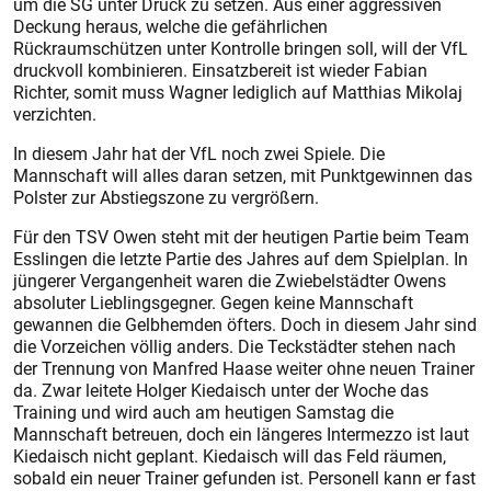
um die SG unter Druck zu setzen. Aus einer aggressiven
Deckung heraus, welche die gefährlichen
Rückraumschützen unter Kontrolle bringen soll, will der VfL
druckvoll kombinieren. Einsatzbereit ist wieder Fabian
Richter, somit muss Wagner lediglich auf Matthias Mikolaj
verzichten.
In diesem Jahr hat der VfL noch zwei Spiele. Die
Mannschaft will alles daran setzen, mit Punktgewinnen das
Polster zur Abstiegszone zu vergrößern.
Für den TSV Owen steht mit der heutigen Partie beim Team
Esslingen die letzte Partie des Jahres auf dem Spielplan. In
jüngerer Vergangenheit waren die Zwiebelstädter Owens
absoluter Lieblingsgegner. Gegen keine Mannschaft
gewannen die Gelbhemden öfters. Doch in diesem Jahr sind
die Vorzeichen völlig anders. Die Teckstädter stehen nach
der Trennung von Manfred Haase weiter ohne neuen Trainer
da. Zwar leitete Holger Kiedaisch unter der Woche das
Training und wird auch am heutigen Samstag die
Mannschaft betreuen, doch ein längeres Intermezzo ist laut
Kiedaisch nicht geplant. Kiedaisch will das Feld räumen,
sobald ein neuer Trainer gefunden ist. Personell kann er fast