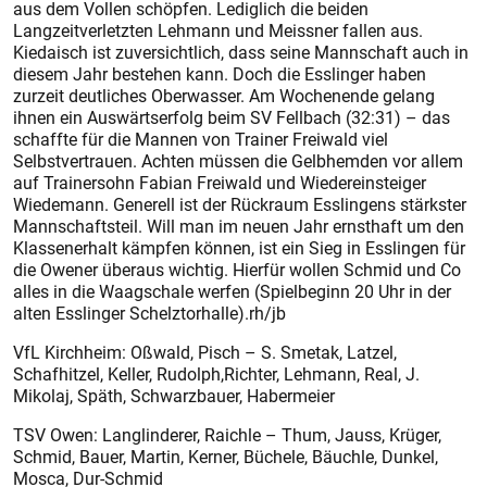
aus dem Vollen schöpfen. Lediglich die beiden
Langzeitverletzten Lehmann und Meissner fallen aus.
Kiedaisch ist zuversichtlich, dass seine Mannschaft auch in
diesem Jahr bestehen kann. Doch die Esslinger haben
zurzeit deutliches Oberwasser. Am Wochenende gelang
ihnen ein Auswärtserfolg beim SV Fellbach (32:31) – das
schaffte für die Mannen von Trainer Freiwald viel
Selbstvertrauen. Achten müssen die Gelbhemden vor allem
auf Trainersohn Fabian Freiwald und Wiedereinsteiger
Wiedemann. Generell ist der Rückraum Esslingens stärkster
Mannschaftsteil. Will man im neuen Jahr ernsthaft um den
Klassenerhalt kämpfen können, ist ein Sieg in Esslingen für
die Owener überaus wichtig. Hierfür wollen Schmid und Co
alles in die Waagschale werfen (Spielbeginn 20 Uhr in der
alten Esslinger Schelztorhalle).rh/jb
VfL Kirchheim: Oßwald, Pisch – S. Smetak, Latzel,
Schafhitzel, Keller, Rudolph,Richter, Lehmann, Real, J.
Mikolaj, Späth, Schwarzbauer, Habermeier
TSV Owen: Langlinderer, Raichle – Thum, Jauss, Krüger,
Schmid, Bauer, Martin, Kerner, Büchele, Bäuchle, Dunkel,
Mosca, Dur-Schmid