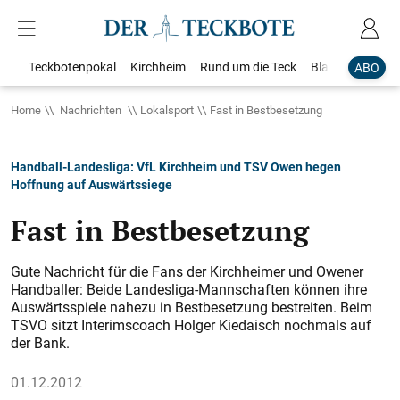
Teckbotenpokal
Kirchheim
Rund um die Teck
Blaulicht
Loka
ABO
Home
Nachrichten
Lokalsport
Fast in Bestbesetzung
Handball-Landesliga: VfL Kirchheim und TSV Owen hegen
Hoffnung auf Auswärtssiege
Fast in Bestbesetzung
Gute Nachricht für die Fans der Kirchheimer und Owener
Handballer: Beide Landesliga-Mannschaften können ihre
Auswärtsspiele nahezu in Bestbesetzung bestreiten. Beim
TSVO sitzt Interimscoach Holger Kiedaisch nochmals auf
der Bank.
01.12.2012