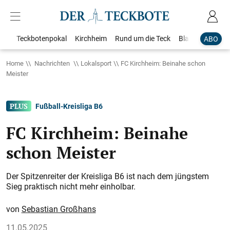
Teckbotenpokal
Kirchheim
Rund um die Teck
Blaulicht
Loka
ABO
Home
Nachrichten
Lokalsport
FC Kirchheim: Beinahe schon
Meister
Fußball-Kreisliga B6
FC Kirchheim: Beinahe
schon Meister
Der Spitzenreiter der Kreisliga B6 ist nach dem jüngstem
Sieg praktisch nicht mehr einholbar.
Sebastian Großhans
11.05.2025