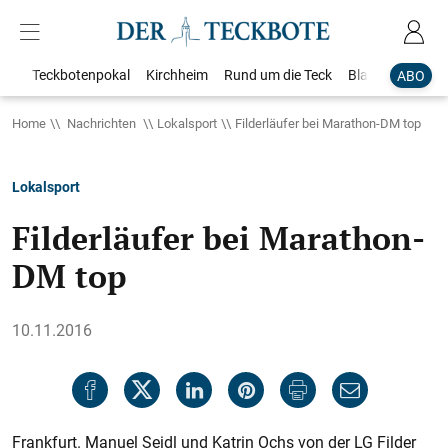
Teckbotenpokal
Kirchheim
Rund um die Teck
Blaulicht
Loka
ABO
Home
Nachrichten
Lokalsport
Filderläufer bei Marathon-DM top
Lokalsport
Filderläufer bei Marathon-
DM top
10.11.2016
Frankfurt. Manuel Seidl und Kat­rin Ochs von der LG Filder