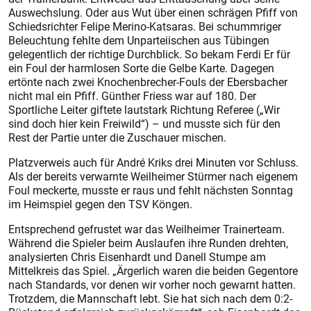
Auswechslung. Oder aus Wut über einen schrägen Pfiff von
Schiedsrichter Felipe Merino-Katsaras. Bei schummriger
Beleuchtung fehlte dem Unparteiischen aus Tübingen
gelegentlich der richtige Durchblick. So bekam Ferdi Er für
ein Foul der harmlosen Sorte die Gelbe Karte. Dagegen
ertönte nach zwei Knochenbrecher-Fouls der Ebersbacher
nicht mal ein Pfiff. Günther Friess war auf 180. Der
Sportliche Leiter giftete lautstark Richtung Referee („Wir
sind doch hier kein Freiwild“) – und musste sich für den
Rest der Partie unter die Zuschauer mischen.
Platzverweis auch für André Kriks drei Minuten vor Schluss.
Als der bereits verwarnte Weilheimer Stürmer nach eigenem
Foul meckerte, musste er raus und fehlt nächsten Sonntag
im Heimspiel gegen den TSV Köngen.
Entsprechend gefrustet war das Weilheimer Trainerteam.
Während die Spieler beim Auslaufen ihre Runden drehten,
analysierten Chris Eisenhardt und Danell Stumpe am
Mittelkreis das Spiel. „Ärgerlich waren die beiden Gegentore
nach Standards, vor denen wir vorher noch gewarnt hatten.
Trotzdem, die Mannschaft lebt. Sie hat sich nach dem 0:2-