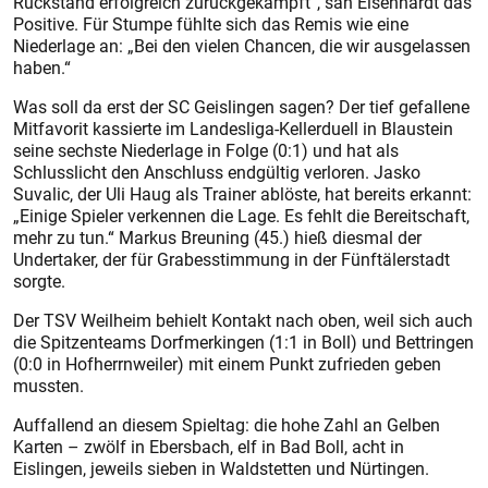
Rückstand erfolgreich zurückgekämpft“, sah Eisenhardt das
Positive. Für Stumpe fühlte sich das Remis wie eine
Niederlage an: „Bei den vielen Chancen, die wir ausgelassen
haben.“
Was soll da erst der SC Geislingen sagen? Der tief gefallene
Mitfavorit kassierte im Landesliga-Kellerduell in Blaustein
seine sechste Niederlage in Folge (0:1) und hat als
Schlusslicht den Anschluss endgültig verloren. Jasko
Suvalic, der Uli Haug als Trainer ablöste, hat bereits erkannt:
„Einige Spieler verkennen die Lage. Es fehlt die Bereitschaft,
mehr zu tun.“ Markus Breuning (45.) hieß diesmal der
Undertaker, der für Grabesstimmung in der Fünftälerstadt
sorgte.
Der TSV Weilheim behielt Kontakt nach oben, weil sich auch
die Spitzenteams Dorfmerkingen (1:1 in Boll) und Bettringen
(0:0 in Hofherrnweiler) mit einem Punkt zufrieden geben
mussten.
Auffallend an diesem Spieltag: die hohe Zahl an Gelben
Karten – zwölf in Ebersbach, elf in Bad Boll, acht in
Eislingen, jeweils sieben in Waldstetten und Nürtingen.