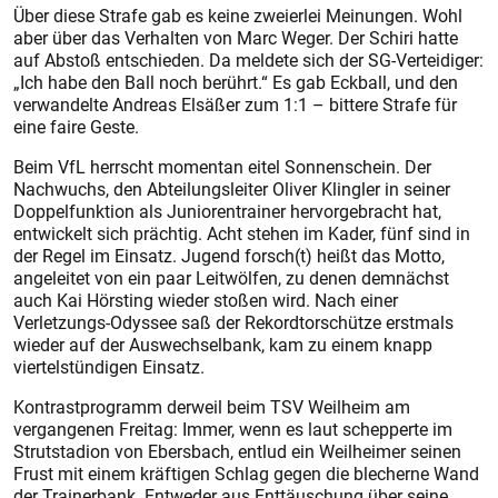
Über diese Strafe gab es keine zweierlei Meinungen. Wohl
aber über das Verhalten von Marc Weger. Der Schiri hatte
auf Abstoß entschieden. Da meldete sich der SG-Verteidiger:
„Ich habe den Ball noch berührt.“ Es gab Eckball, und den
verwandelte Andreas Elsäßer zum 1:1 – bittere Strafe für
eine faire Geste.
Beim VfL herrscht momentan eitel Sonnenschein. Der
Nachwuchs, den Abteilungsleiter Oliver Klingler in seiner
Doppelfunktion als Juniorentrainer hervorgebracht hat,
entwickelt sich prächtig. Acht stehen im Kader, fünf sind in
der Regel im Einsatz. Jugend forsch(t) heißt das Motto,
angeleitet von ein paar Leitwölfen, zu denen demnächst
auch Kai Hörsting wieder stoßen wird. Nach einer
Verletzungs-Odyssee saß der Rekordtorschütze erstmals
wieder auf der Auswechselbank, kam zu einem knapp
viertelstündigen Einsatz.
Kontrastprogramm derweil beim TSV Weilheim am
vergangenen Freitag: Immer, wenn es laut schepperte im
Strutstadion von Ebersbach, entlud ein Weilheimer seinen
Frust mit einem kräftigen Schlag gegen die blecherne Wand
der Trainerbank. Entweder aus Enttäuschung über seine