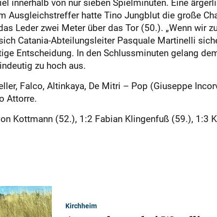
el innerhalb von nur sieben Spielminuten. Eine ärgerli
em Ausgleichstreffer hatte Tino Jungblut die große Cha
 das Leder zwei Meter über das Tor (50.). „Wenn wir z
 sich Catania-Abteilungsleiter Pasquale Martinelli sich
ltige Entscheidung. In den Schlussminuten gelang dem
eindeutig zu hoch aus.
ler, Falco, Altinkaya, De Mitri – Pop (Giuseppe Inco
o Attorre.
mon Kottmann (52.), 1:2 Fabian Klingenfuß (59.), 1:3 K
Kirchheim