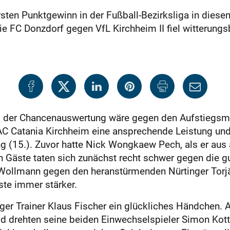
rsten Punktgewinn in der Fußball-Bezirksliga in die
tie FC Donzdorf gegen VfL Kirchheim II fiel witterung
i der Chancenauswertung wäre gegen den Aufstiegsmi
r AC Catania Kirchheim eine ansprechende Leistung und
ng (15.). Zuvor hatte Nick Wongkaew Pech, als er aus 
ten Gäste taten sich zunächst recht schwer gegen die g
Wollmann gegen den heranstürmenden Nürtinger Torjäg
ste immer stärker.
nger Trainer Klaus Fischer ein glückliches Händchen. 
d drehten seine beiden Einwechselspieler Simon Kot