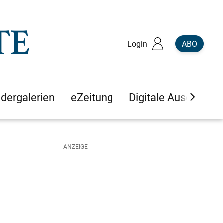
Login
ABO
ldergalerien
eZeitung
Digitale Ausgaben