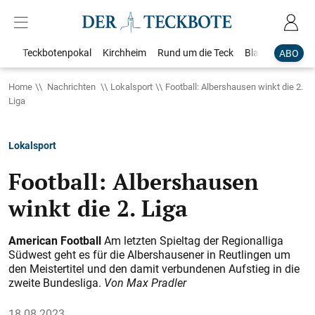
Teckbotenpokal
Kirchheim
Rund um die Teck
Blaulicht
Loka
ABO
Home
Nachrichten
Lokalsport
Football: Albershausen winkt die 2.
Liga
Lokalsport
Football: Albershausen
winkt die 2. Liga
American Football
Am letzten Spieltag der Regionalliga
Südwest geht es für die Albershausener in Reutlingen um
den Meistertitel und den damit verbundenen Aufstieg in die
zweite Bundesliga.
Von Max Pradler
18.08.2023