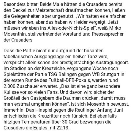
Besonders bitter: Beide Male hätten die Crusaders bereits
den Deckel zur Meisterschaft draufmachen können, ließen
die Gelegenheiten aber ungenutzt. „Wir hätten es einfacher
haben können, aber das haben wir leider vergeigt. Jetzt
müssen wir eben ins Alles-oder-Nichts-Spiel“, weiß Mirko
Mosenthin, stellvertretender Vorstand und Pressesprecher
der Crusaders.
Dass die Partie nicht nur aufgrund der brisanten
tabellarischen Ausgangslage ein heißer Tanz wird,
verspricht allein schon der prestigeträchtige Austragungsort.
Im Stadion an der Kreuzeiche, vergangene Woche noch
Spielstätte der Partie TSG Balingen gegen VfB Stuttgart in
der ersten Runde des Fußball-DFB-Pokals, werden rund
2.000 Zuschauer erwartet. „Das ist eine ganz besondere
Kulisse vor so vielen Fans. Und davon wird sicher der
Großteil den Gastgebern die Daumen drücken, damit muss
man erstmal umgehen können“, ist sich Mosenthin bewusst.
Immerhin: Das Hinspiel gegen die Reutlinger Anfang Juni
entschieden die Kreuzritter noch für sich. Bei ebenfalls
hitzigen Temperaturen über 30 Grad bezwangen die
Crusaders die Eagles mit 22:13.