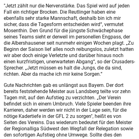
"Jetzt zählt nur die Nervenstärke. Das Spiel wird auf jeden
Fall ein richtiger Brocken. Die Reutlinger haben eine
ebenfalls sehr starke Mannschaft, deshalb bin ich mir
sicher, dass die Tagesform entscheiden wird“, vermutet
Mosenthin. Den Grund für die jüngste Schwächephase
seines Teams sieht er derweil im personellen Engpass, der
die Albershausener seit nunmehr einigen Wochen plagt. „Zu
Beginn der Saison lief alles noch reibungslos, zuletzt hatten
wir aber doch einige Verletzte und darüber hinaus noch
einen kurzfristigen, unerwarteten Abgang“, so der Crusaders-
Sprecher. „Jetzt müssen es halt die Jungs, die da sind,
richten. Aber da mache ich mir keine Sorgen.“
Gute Nachrichten gab es unlängst aus Bayern. Der dort
bereits feststehende Meister aus Landsberg teilte vor zehn
Tagen mit, auf den Aufstieg zu verzichten. „Der Verein
befindet sich in einem Umbruch. Viele Spieler beenden ihre
Karrieren, daher werden wir nicht in der Lage sein, für die
nötige Kadertiefe in der GFL 2 zu sorgen", heißt es von
Seiten des Vereins. Das wiederum bedeutet für den Meister
der Regionalliga Südwest den Wegfall der Relegation sowie
den sofortigen Aufstieg ohne Umwege. Sollte dies den