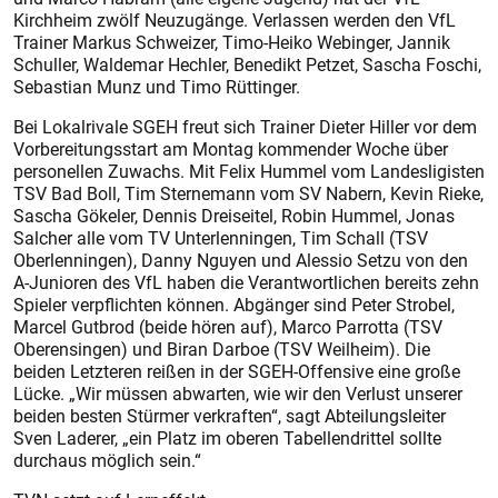
Kirchheim zwölf Neuzugänge. Verlassen werden den VfL
Trainer Markus Schweizer, Timo-Heiko Webinger, Jannik
Schuller, Waldemar Hechler, Benedikt Petzet, Sascha Foschi,
Sebastian Munz und Timo Rüttinger.
Bei Lokalrivale SGEH freut sich Trainer Dieter Hiller vor dem
Vorbereitungsstart am Montag kommender Woche über
personellen Zuwachs. Mit Felix Hummel vom Landesligisten
TSV Bad Boll, Tim Sternemann vom SV Nabern, Kevin Rieke,
Sascha Gökeler, Dennis Dreiseitel, Robin Hummel, Jonas
Salcher alle vom TV Unterlenningen, Tim Schall (TSV
Oberlenningen), Danny Nguyen und Alessio Setzu von den
A-Junioren des VfL haben die Verantwortlichen bereits zehn
Spieler verpflichten können. Abgänger sind Peter Strobel,
Marcel Gutbrod (beide hören auf), Marco Parrotta (TSV
Oberensingen) und Biran Darboe (TSV Weilheim). Die
beiden Letzteren reißen in der SGEH-Offensive eine große
Lücke. „Wir müssen abwarten, wie wir den Verlust unserer
beiden besten Stürmer verkraften“, sagt Abteilungsleiter
Sven Laderer, „ein Platz im oberen Tabellendrittel sollte
durchaus möglich sein.“