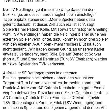
TVN setzt auf Lerneffekt
Der TV Neidlingen geht in seine zweite Saison in der
Bezirksliga, an dessen Ende möglichst ein einstelliger
Tabellenplatz stehen soll. „Meine Spieler haben dazu
gelernt, deshalb ist dieses Ziel auch realistisch“, sagt
Spielertrainer Patrick Kölle. Mit Torwart Christopher Gneiting
vom TSV Wendlingen haben die Neidlinger bisher nur einen
externen Spieler verpflichtet, dazu kommen noch drei Spieler
von den eigenen A-Junioren - mehr frisches Blut ist auch
nicht geplant. „Wir haben keinen Grund, an unserem Kader
etwas zu verändern“, sagt Kölle. Bis auf Benedict Sorwat
(hört auf) und Ertugrul Demirtas (Türk SV Eberbach) werden
nur zwei Spieler den TVN verlassen.
Aufsteiger SF Dettingen muss in der ersten
Bezirksligasaison seit sieben Jahren den Verlust von
Torgarant Tim Lämmle verkraften. Immerhin konnte mit
Daniele Attorre vom AC Catania Kirchheim ein guter Ersatz
verpflichtet werden. Dazu kommen Felice Galeota (ebenfalls
AC Catania), Gabriele Rizzo, Francesco Di Martile (beide
TSV Oberensingen), Yannick Frick (TSV Wendlingen) und
noch sechs Spieler aus der eigenen Jugend und der des VfL