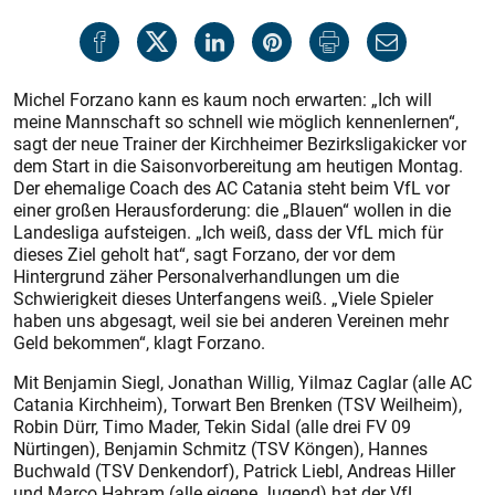
Michel Forzano kann es kaum noch erwarten: „Ich will
meine Mannschaft so schnell wie möglich kennenlernen“,
sagt der neue Trainer der Kirchheimer Bezirksligakicker vor
dem Start in die Saisonvorbereitung am heutigen Montag.
Der ehemalige Coach des AC Catania steht beim VfL vor
einer großen Herausforderung: die „Blauen“ wollen in die
Landesliga aufsteigen. „Ich weiß, dass der VfL mich für
dieses Ziel geholt hat“, sagt Forzano, der vor dem
Hintergrund zäher Personalverhandlungen um die
Schwierigkeit dieses Unterfangens weiß. „Viele Spieler
haben uns abgesagt, weil sie bei anderen Vereinen mehr
Geld bekommen“, klagt Forzano.
Mit Benjamin Siegl, Jonathan Willig, Yilmaz Caglar (alle AC
Catania Kirchheim), Torwart Ben Brenken (TSV Weilheim),
Robin Dürr, Timo Mader, Tekin Sidal (alle drei FV 09
Nürtingen), Benjamin Schmitz (TSV Köngen), Hannes
Buchwald (TSV Denkendorf), Patrick Liebl, Andreas Hiller
und Marco Habram (alle eigene Jugend) hat der VfL