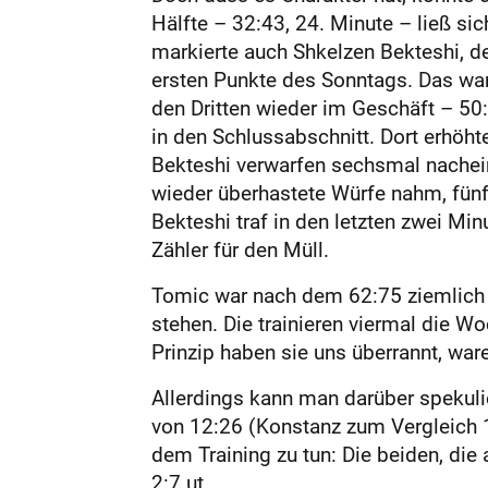
Hälfte – 32:43, 24. Minute – ließ sic
markierte auch Shkelzen Bek­teshi, d
ersten Punkte des Sonntags. Das war d
den Dritten wieder im Geschäft – 50
in den Schlussabschnitt. Dort erhöht
Bekteshi verwarfen sechsmal nachein
wieder überhastete Würfe nahm, fünf
Bekteshi traf in den letzten zwei Mi
Zähler für den Müll.
Tomic war nach dem 62:75 ziemlich e
stehen. Die trainieren viermal die W
Prinzip haben sie uns überrannt, waren
Allerdings kann man darüber spekuli
von 12:26 (Konstanz zum Vergleich 
dem Training zu tun: Die beiden, die
2:7.ut