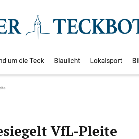
nd um die Teck
Blaulicht
Lokalsport
Bi
ite
iegelt VfL-Pleite