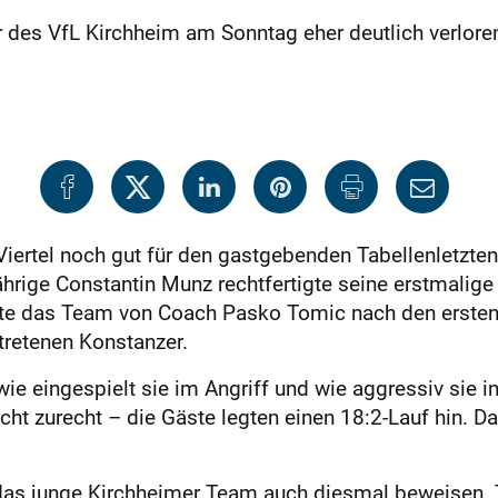
 des VfL Kirchheim am Sonntag eher deutlich verlor
 Viertel noch gut für den gastgebenden Tabellenletzt
jährige Constantin Munz rechtfertigte seine erstmalige
ührte das Team von Coach Pasko Tomic nach den erste
tretenen Konstanzer.
 wie eingespielt sie im Angriff und wie aggressiv sie
cht zurecht – die Gäste legten einen 18:2-Lauf hin. Da
das junge Kirchheimer Team auch diesmal beweisen. Tr