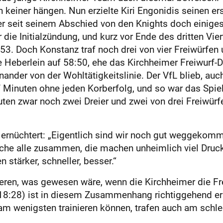
h keiner hängen. Nun erzielte Kiri Engonidis seinen er
er seit seinem Abschied von den Knights doch einiges 
ie Ini­tialzündung, und kurz vor Ende des dritten Vie
:53. Doch Konstanz traf noch drei von vier Freiwürfe
e He­berlein auf 58:50, ehe das Kirchheimer Freiwurf
ander von der Wohltätigkeitslinie. Der VfL blieb, auc
 Minuten ohne jeden Korberfolg, und so war das Spie
nuten zwar noch zwei Dreier und zwei von drei Freiwür
rnüchtert: „Eigentlich sind wir noch gut weggekomme
oche alle zusammen, die machen unheimlich viel Druck
 stärker, schneller, besser.“
eren, was gewesen wäre, wenn die Kirchheimer die Frei
18:28) ist in diesem Zusammenhang richtiggehend er
 am wenigsten trainieren können, trafen auch am schl