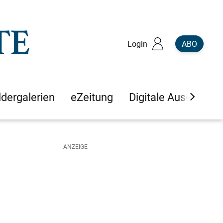
Login
ABO
ldergalerien
eZeitung
Digitale Ausgaben