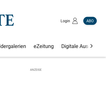
Login
ABO
ldergalerien
eZeitung
Digitale Ausgaben