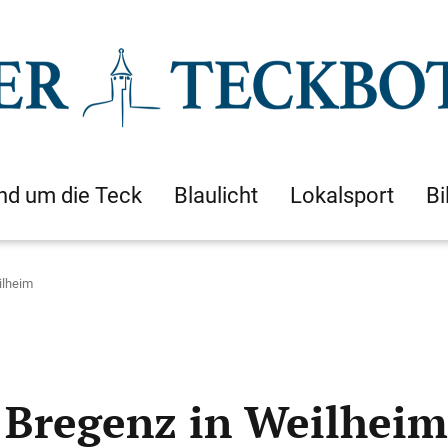
nd um die Teck
Blaulicht
Lokalsport
Bi
ilheim
t Bregenz in Weilheim