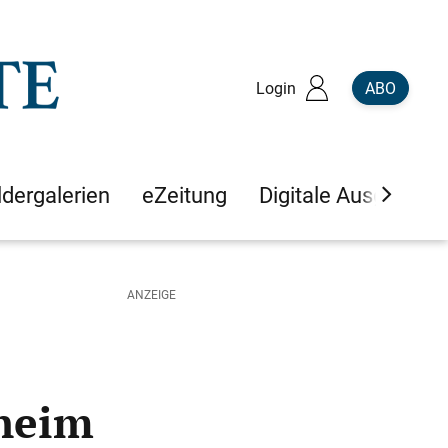
Login
ABO
ldergalerien
eZeitung
Digitale Ausgaben
lheim