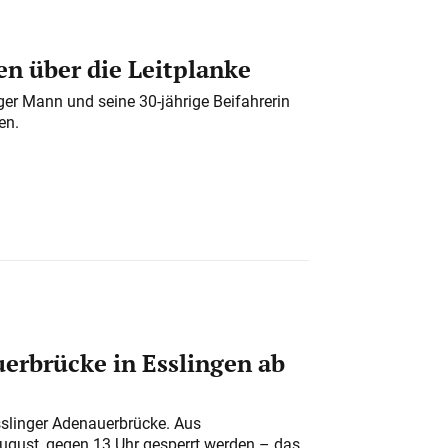
n über die Leitplanke
iger Mann und seine 30-jährige Beifahrerin
en.
erbrücke in Esslingen ab
sslinger Adenauerbrücke. Aus
August, gegen 13 Uhr gesperrt werden – das