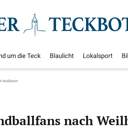
nd um die Teck
Blaulicht
Lokalsport
Bi
ch Weilheim
andballfans nach Wei