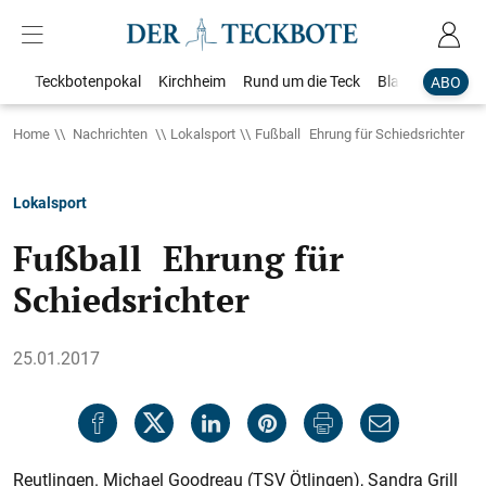
Teckbotenpokal
Kirchheim
Rund um die Teck
Blaulicht
Loka
ABO
Home
Nachrichten
Lokalsport
Fußball Ehrung für Schiedsrichter
Lokalsport
Fußball Ehrung für
Schiedsrichter
25.01.2017
Reutlingen. Michael Good­reau (TSV Ötlingen), Sandra Grill