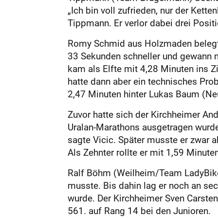
„Ich bin voll zufrieden, nur der Ket
Tippmann. Er verlor dabei drei Posit
Romy Schmid aus Holzmaden belegte i
33 Sekunden schneller und gewann mi
kam als Elfte mit 4,28 Minuten ins 
hatte dann aber ein technisches Prob
2,47 Minuten hinter Lukas Baum (Ne
Zuvor hatte sich der Kirchheimer And
Uralan-Marathons ausgetragen wurde.
sagte Vicic. Später musste er zwar 
Als Zehnter rollte er mit 1,59 Minute
Ralf Böhm (Weilheim/Team LadyBike.n
musste. Bis dahin lag er noch an se
wurde. Der Kirchheimer Sven Cars­ten
561. auf Rang 14 bei den Junioren.