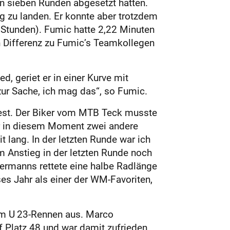
on sieben Runden abgesetzt hatten.
 zu landen. Er konnte aber trotzdem
3 Stunden). Fumic hatte 2,22 Minuten
n Differenz zu Fumic’s Teamkollegen
d, geriet er in einer Kurve mit
zur Sache, ich mag das“, so Fumic.
dest. Der Biker vom MTB Teck musste
er in diesem Moment zwei andere
t lang. In der letzten Runde war ich
em Anstieg in der letzten Runde noch
uermanns rettete eine halbe Radlänge
ses Jahr als einer der WM-Favoriten,
em U 23-Rennen aus. Marco
Platz 48 und war damit zufrieden.