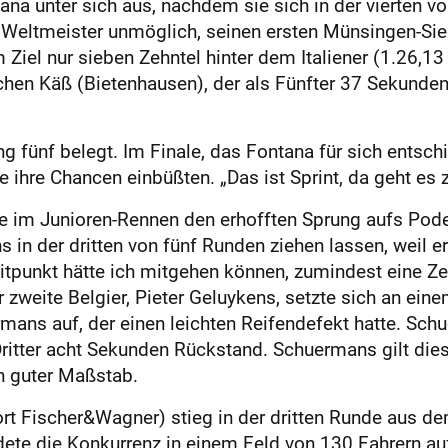
a unter sich aus, nachdem sie sich in der vierten v
Weltmeister unmöglich, seinen ersten Münsingen-Sieg
 Ziel nur sieben Zehntel hinter dem Italiener (1.26,1
hen Käß (Bietenhausen), der als Fünfter 37 Sekunde
 fünf belegt. Im Finale, das Fontana für sich entschie
ihre Chancen einbüßten. „Das ist Sprint, da geht es 
fte im Junioren-Rennen den erhofften Sprung aufs Po
 in der dritten von fünf Runden ziehen lassen, weil 
itpunkt hätte ich mitgehen können, zumindest eine Zei
 zweite Belgier, Pieter Geluykens, setzte sich an ein
mans auf, der einen leichten Reifendefekt hatte. Sch
s Dritter acht Sekunden Rückstand. Schuermans gilt die
in guter Maßstab.
rt Fischer&Wagner) stieg in der dritten Runde aus d
e die Konkurrenz in einem Feld von 130 Fahrern auf 