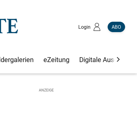
Login
ABO
ldergalerien
eZeitung
Digitale Ausgaben