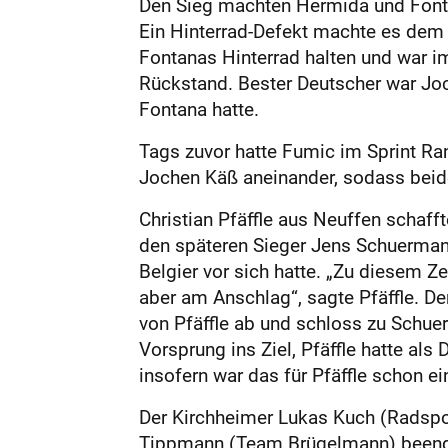
Den Sieg machten Hermida und Fontan
Ein Hinterrad-Defekt machte es dem 
Fontanas Hinterrad halten und war im
Rückstand. Bester Deutscher war Joc
Fontana hatte.
Tags zuvor hatte Fumic im Sprint Rang
Jochen Käß aneinander, sodass beide 
Christian Pfäffle aus Neuffen schaf
den späteren Sieger Jens Schuermans
Belgier vor sich hatte. „Zu diesem Ze
aber am Anschlag“, sagte Pfäffle. Der
von Pfäffle ab und schloss zu Schuer
Vorsprung ins Ziel, Pfäffle hatte al
insofern war das für Pfäffle schon e
Der Kirchheimer Lukas Kuch (Radspo
Tippmann (Team Brügelmann) beendet