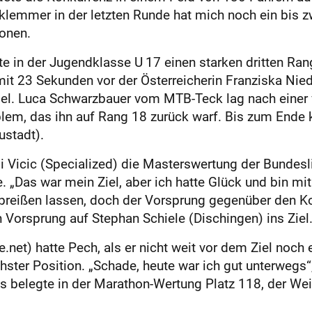
tenklemmer in der letzten Runde hat mich noch ein bis 
ionen.
n der Jugendklasse U 17 einen starken dritten Rang.
t 23 Sekunden vor der Österreicherin Franziska Nied
Ziel. Luca Schwarzbauer vom MTB-Teck lag nach einer 
lem, das ihn auf Rang 18 zurück warf. Bis zum Ende k
ustadt).
i Vicic (Specialized) die Masterswertung der Bundesli
 „Das war mein Ziel, aber ich hatte Glück und bin m
abreißen lassen, doch der Vorsprung gegenüber den K
n Vorsprung auf Stephan Schiele (Dischingen) ins Ziel
et) hatte Pech, als er nicht weit vor dem Ziel noc
chster Position. „Schade, heute war ich gut unterweg
s belegte in der Marathon-Wertung Platz 118, der Wei