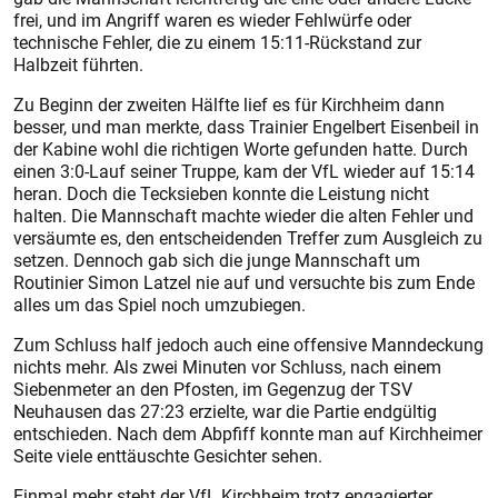
frei, und im Angriff waren es wieder Fehlwürfe oder
technische Fehler, die zu einem 15:11-Rückstand zur
Halbzeit führten.
Zu Beginn der zweiten Hälfte lief es für Kirchheim dann
besser, und man merkte, dass Trainier Engelbert Eisenbeil in
der Kabine wohl die richtigen Worte gefunden hatte. Durch
einen 3:0-Lauf seiner Truppe, kam der VfL wieder auf 15:14
heran. Doch die Tecksieben konnte die Leistung nicht
halten. Die Mannschaft machte wieder die alten Fehler und
versäumte es, den entscheidenden Treffer zum Ausgleich zu
setzen. Dennoch gab sich die junge Mannschaft um
Routinier Simon Latzel nie auf und versuchte bis zum Ende
alles um das Spiel noch umzubiegen.
Zum Schluss half jedoch auch eine offensive Manndeckung
nichts mehr. Als zwei Minuten vor Schluss, nach einem
Siebenmeter an den Pfosten, im Gegenzug der TSV
Neuhausen das 27:23 erzielte, war die Partie endgültig
entschieden. Nach dem Abpfiff konnte man auf Kirchheimer
Seite viele enttäuschte Gesichter sehen.
Einmal mehr steht der VfL Kirchheim trotz engagierter