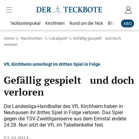
Teckbotenpokal
Kirchheim
Rund um die Teck
Blaulicht
Loka
ABO
Home
Nachrichten
Lokalsport
Gefällig gespielt und doch
verloren
VfL Kirchheim unterliegt im dritten Spiel in Folge
Gefällig gespielt und doch
verloren
Die Landesliga-Handballer des VfL Kirchheim haben in
Neuhausen ihr drittes Spiel in Folge verloren. Das Spiel
gegen die TSV-Zweitligareserve aus dem Ermstal endete
24:28. Nun sitzt der VfL im Tabellenkeller fest.
07.10.2013