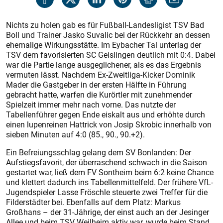
Nichts zu holen gab es für Fußball-Landesligist TSV Bad
Boll und Trainer Jasko Suvalic bei der Rückkehr an dessen
ehemalige Wirkungsstätte. Im Eybacher Tal unterlag der
TSV dem favorisierten SC Geislingen deutlich mit 0:4. Dabei
war die Partie lange ausgeglichener, als es das Ergebnis
vermuten lässt. Nachdem Ex-Zweitliga-Kicker Dominik
Mader die Gastgeber in der ersten Hälfte in Führung
gebracht hatte, warfen die Kurörtler mit zunehmender
Spielzeit immer mehr nach vorne. Das nutzte der
Tabellenführer gegen Ende eiskalt aus und erhöhte durch
einen lupenreinen Hattrick von Josip Skrobic innerhalb von
sieben Minuten auf 4:0 (85., 90., 90.+2).
Ein Befreiungsschlag gelang dem SV Bonlanden: Der
Aufstiegsfavorit, der überraschend schwach in die Saison
gestartet war, ließ dem FV Sontheim beim 6:2 keine Chance
und klettert dadurch ins Tabellenmittelfeld. Der frühere VfL-
Jugendspieler Lasse Fröschle steuerte zwei Treffer für die
Filderstädter bei. Ebenfalls auf dem Platz: Markus
Großhans – der 31-Jährige, der einst auch an der Jesinger
Allee und beim TSV Weilheim aktiv war, wurde beim Stand