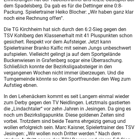
dem Spadelsberg. Da gab es für die Dettinger eine 0:8-
Packung. Spielertrainer Heiko Blocher: „Wir haben ganz klar
noch eine Rechnung offen“.
Die TG Kirchheim hat sich durch den 6:2-Sieg gegen den
TSV Kohlberg den Klassenerhalt mit 41 Pluspunkten schon
gesichert. Respekt vor dem Aufsteiger. Jetzt kann
Spielertrainer Branko Kalfic mit seinen Jungs unbeschwert
aufspielen. Vielleicht gelingt ja auf dem Sportgelände
Buckenwiesen in Grafenberg sogar eine Überraschung.
Schließlich konnte der Bezirksligaabsteiger in den
vergangenen Wochen nicht immer überzeugen. Und die
Turngemeinde könnte so den Sportfreunden den Weg zum
Aufstieg ebnen.
In den Lehenäckern kommt es seit Langem einmal wieder
zum Derby gegen den TV Neidlingen. Letztmals gastierten
die „Lindachtaler“ vor zehn Jahren in Jesingen. Da ging es
noch um Bezirksligapunkte. Diese goldenen Zeiten sind
vorbei. Trotzdem sind beide Teams ehrgeizig genug und
wollen erfolgreich sein. Marc Kaisner, Spielertrainer des TSV
Jesingen: „Wir wollen noch Dritter werden.“ Nach dem