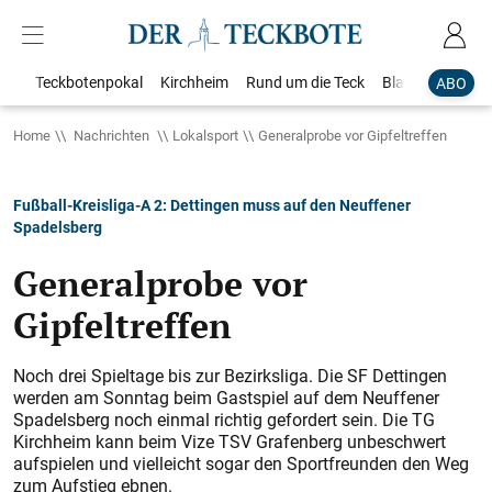
Teckbotenpokal
Kirchheim
Rund um die Teck
Blaulicht
Loka
ABO
Home
Nachrichten
Lokalsport
Generalprobe vor Gipfeltreffen
Fußball-Kreisliga-A 2: Dettingen muss auf den Neuffener
Spadelsberg
Generalprobe vor
Gipfeltreffen
Noch drei Spieltage bis zur Bezirksliga. Die SF Dettingen
werden am Sonntag beim Gastspiel auf dem Neuffener
Spadelsberg noch einmal richtig gefordert sein. Die TG
Kirchheim kann beim Vize TSV Grafenberg unbeschwert
aufspielen und vielleicht sogar den Sportfreunden den Weg
zum Aufstieg ebnen.