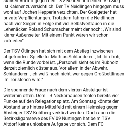
starken Auftritt gegen den TSV Beuren und einem 5:0-Sieg
ist Kaisner zuversichtlich. Der TV Neidlingen hingegen muss
wohl auf Jochen Hepperle verzichten. Der Goalgetter hat
private Verpflichtungen. Trotzdem fahren die Neidlinger
nach vier Siegen in Folge mit viel Selbstvertrauen in die
Lehenäcker. Roland Schumacher meint dennoch: „Wir sind
klarer Außenseiter. Mit einem Punkt wären wir schon
zufrieden“.
Der TSV Ötlingen hat sich mit dem Abstieg inzwischen
abgefunden. Spielleiter Mathias Schlanderer: „Ich bin froh,
wenn die Runde vorbei ist. „Personell sieht es im Rübholz
derzeit ziemlich düster aus. Vor allem in der Abwehr.
Schlanderer: „Ich weiß noch nicht, wer gegen Großbettlingen
im Tor stehen wird.“
Die spannende Frage nach dem vierten Absteiger ist
weiterhin offen. Dem TB Neckarhausen fehlen bereits vier
Punkte auf den Relegationsplatz. Am Sonntag könnte der
Abstand ans hintere Mittelfeld mit einem Heimsieg gegen
Absteiger TSV Kohlberg verkürzt werden. Doch auch die
Bezirksligareserve des FV 09 Nürtingen hat beim TSV
Altdorf keine unlösbare Aufgabe vor sich. Dem FC