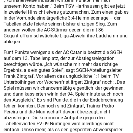
„Normalerweise müssten wir zehn Punkte mehr auf
unserem Konto haben.“ Beim TSV Harthausen gibt es jetzt
in zweierlei Hinsicht etwas gutzumachen. Zum einen gab es
in der Vorrunde eine ärgerliche 3:4-Heimniederlage – der
Tabellenletzte feierte seinen bisher einzigen Sieg. Zum
anderen wollen die AC-Stürmer gegen die mit 86
Gegentreffern schwächste Liga-Abwehr ihre Ladehemmung
ablegen.
Fünf Punkte weniger als der AC Catania besitzt die SGEH
auf dem 13. Tabellenplatz, der zur Abstiegsrelegation
berechtigen würde. „Ich wünsche mir mehr das richtige
Ergebnis, als ein gutes Spiel“, sagt SGEH-Abteilungsleiter
Frank Zintgraf. Vor allem das unglückliche 1:1 beim TV
Unterboihingen vor Wochenfrist ärgert Zintgraf noch: „Das
Spiel müssen wir chancenmäßig eigentlich klar gewinnen,
und dann kassierten wir in der 94. Spielminute auch noch
den Ausgleich.“ Es sind Punkte, die in der Endabrechnung
fehlen könnten. Dennoch sind Zintgraf, Trainer Pedro
Pereira und die Mannschaft davon überzeugt, nicht
abzusteigen. Die kommende Aufgabe gegen den
Tabellenvierten FV 09 Nürtingen wird allerdings nicht
einfach. Umso mehr, als es den gesperrten Abwehrspieler