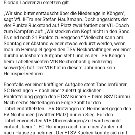
Florian Laderer zu ersetzen gilt.
„Wir sind bitter enttäuscht über die Niederlage in Köngen“,
sagt VfL II-Trainer Stefan Haußmann. Doch angesichts der
vier Punkte Rückstand auf Platz zwei fordert der VfL-Coach
zum Kämpfen auf: „Wir stecken den Kopf nicht in den Sand.
Es sind noch 21 Punkte zu vergeben.“ Vielleicht kann am
Sonntag der Abstand wieder etwas verkürzt werden, wenn
man im Heimspiel gegen den TSV Neckartailfingen vor einer
durchaus lösbaren Aufgabe steht und es der TSV Köngen
beim Tabellensiebten VfB Reichenbach gleichzeitig
schwer(er) hat. Der VfB hat in diesem Jahr noch kein
Heimspiel verloren.
Ebenfalls vor einer kniffligen Aufgabe steht Tabellenführer
SC Geislingen – nach einer zuletzt glücklichen
Punkteteilung gegen den FTSV Kuchen – beim GSV Dürnau.
Nach sechs Niederlagen in Folge zählt für den
Tabellendrittletzten TSV Grötzingen im Heimspiel gegen den
FV Neuhausen (zwölfter Platz) nur ein Sieg. Für den
Tabellenvorletzten VfB Oberesslingen/Zell wird es nicht
einfach, beim 1. FC Heiningen auch nur einen Zähler mit
nach Hause zu nehmen. Der FTSV Kuchen könnte sich mit